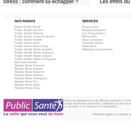
Stress : comment lui échapper ?
Les effets du
NOS RADIOS
SERVICES
Radio Public Santé
Fréquences
Public Santé Seniors
Replay Emissions
Public Santé Détente
Les Programmes
Public Santé Loisirs & Sports
Recherche
Public Santé Famille
Nous contacter
Public Santé Sexo
Actualité Santé
Public Santé Nutri-Conso
Webradios
Public Health Radio English
Maladies Saisonnières
Public Health Radio Espanol
Public Health Radio Italiano
Public Health Radio Portuguès
Bien-être Animal
Replay News Français
Replay News Anglais
Replay News Espanol
Replay News Italiano
Replay News Portuguès
Replay News Eco
Replay News Sport
Replay News Story
Droits de reproduction et de diffusion réservés © Con
Usage strictement personnel. L'utilisateur du site reco
en accepter et en respecter les dispositions.
Mentions légales
|
Conditions gé