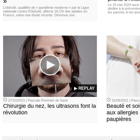
»
Le 15 mai 2024 aura l
L’obésité, qualifiée de « pandémie moderne » par la Ligue
dédiée à la préventio
nationale contre l’Obésité, affecte 18,1% des adultes en
les parents et les je
France, selon une étude récente. Devenue une
▶ REPLAY
27/10/2021 | Pascale Pommier de Santi
31/08/2021 | Pasca
Chirurgie du nez, les ultrasons font la
Beauté et soi
révolution
aux allergies
paupières