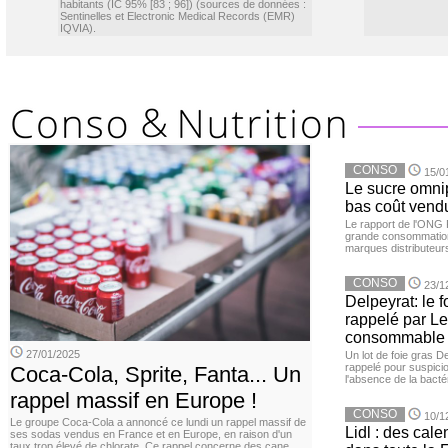
habitants (IC 95% [83 ; 96]) (sources de données :
Sentinelles et Electronic Medical Records (EMR)
IQVIA).
CONSO
15/0
Le sucre omnip
bas coût vend
Le rapport de l'ONG 
grande consommation
marques distributeur
CONSO
23/1
Delpeyrat: le f
rappelé par Le
consommable
27/01/2025
Un lot de foie gras D
rappelé pour suspicio
Coca-Cola, Sprite, Fanta... Un
l'absence de la bacté
rappel massif en Europe !
CONSO
10/1
Le groupe Coca-Cola a annoncé ce lundi un rappel massif de
Lidl : des cale
ses sodas vendus en France et en Europe, en raison d'un
taux trop élevé de chlorate. Ce rappel concerne des cane