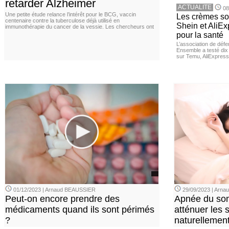
retarder Alzheimer
ACTUALITE
08
Une petite étude relance l’intérêt pour le BCG, vaccin
Les crèmes so
centenaire contre la tuberculose déjà utilisé en
Shein et AliE
immunothérapie du cancer de la vessie. Les chercheurs ont
pour la santé
L’association de dé
Ensemble a testé di
sur Temu, AliExpress 
01/12/2023 | Arnaud BEAUSSIER
29/09/2023 | Arn
Peut-on encore prendre des
Apnée du so
médicaments quand ils sont périmés
atténuer les
?
naturellemen