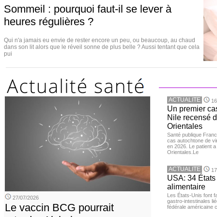
Sommeil : pourquoi faut-il se lever à
heures régulières ?
Qui n'a jamais eu envie de rester encore un peu, ou beaucoup, au chaud
dans son lit alors que le réveil sonne de plus belle ? Aussi tentant que cela
pui
ACTUALITE
16
Un premier ca
Nile recensé 
Orientales
Santé publique Franc
cas autochtone de vi
en 2026. Le patient a
Orientales.Le
ACTUALITE
17
USA: 34 États 
alimentaire
Les États-Unis font 
27/07/2026
gastro-intestinales li
Le vaccin BCG pourrait
fédérale américaine 