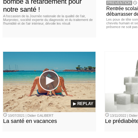
bombe à retardement pour
PREVENTION
notre santé !
Rentrée scola
débarrasser d
A l’occasion de la Journée nationale de la qualité de l’air,
Les poux de tête sont 
Murprotec, société experte du diagnostic et du traitement de
chevelu humain et se
l’humidité et de l’air intérieur, dévoile les résult
présence ne soit pas
▶ REPLAY
10/07/2021 | Didier GALIBERT
13/11/2022 | Didi
La santé en vacances
Le prédiabèt