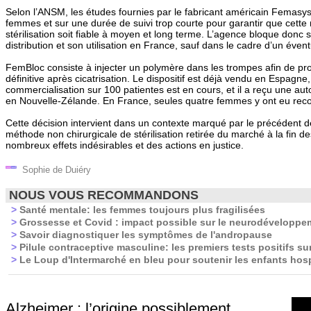
Selon l’ANSM, les études fournies par le fabricant américain Femasys
femmes et sur une durée de suivi trop courte pour garantir que cette
stérilisation soit fiable à moyen et long terme. L’agence bloque donc 
distribution et son utilisation en France, sauf dans le cadre d’un évent
FemBloc consiste à injecter un polymère dans les trompes afin de pr
définitive après cicatrisation. Le dispositif est déjà vendu en Espagne
commercialisation sur 100 patientes est en cours, et il a reçu une au
en Nouvelle-Zélande. En France, seules quatre femmes y ont eu rec
Cette décision intervient dans un contexte marqué par le précédent d
méthode non chirurgicale de stérilisation retirée du marché à la fin 
nombreux effets indésirables et des actions en justice.
Sophie de Duiéry
NOUS VOUS RECOMMANDONS
>
Santé mentale: les femmes toujours plus fragilisées
>
Grossesse et Covid : impact possible sur le neurodéveloppe
>
Savoir diagnostiquer les symptômes de l'andropause
>
Pilule contraceptive masculine: les premiers tests positifs 
>
Le Loup d'Intermarché en bleu pour soutenir les enfants hosp
Alzheimer : l’origine possiblement