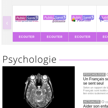
‹
ECOUTER
ECOUTER
ECOUTER
EC
PSYCHOLOGIE
Un Français sur
se sent seul
Selon un rapport de 
Français sont isolés 
lien entre isolement e
ACTUALITE
15
Aider son enfa