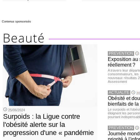
Contenus sponsorisés
PREVENTION
Exposition au 
réellement ?
A travers leur départ
consommateurs, les L
nouveaux résultats 
Assessment
ACTUALITE
20
Obésité et doul
bienfaits de l
Le surpoids et l’obési
25/06/2024
éloignent les personn
Surpoids : la Ligue contre
pourtant indispensabl
l'obésité alerte sur la
PREVENTION
progression d'une « pandémie
Journée mondia
priorité à l'in