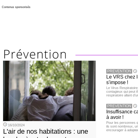
Contenus sponsorisés
PREVENTION
Le VRS chez le
s'impose !
Le Virus Respiratoire
contagieux qui peut ê
respiratoire allant d’
PREVENTION
Insuffisance c
à avoir !
Pour les personnes qu
16/10/2024
ils sont nombreux, u
L'air de nos habitations : une
encourager à adopter