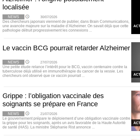
localisée
NEWS
30/07/2026
Des chercheurs japonais viennent de publier, dans Brain Communications,
une avancée majeure sur la maladie d’Alzheimer. On savait déjà que cette
ACT
pathologie détruit progressivement les connexions ...
Le vaccin BCG pourrait retarder Alzheimer
NEWS
27/07/2026
Une petite étude relance l’intérêt pour le BCG, vaccin centenaire contre la
tuberculose déjà utilisé en immunothérapie du cancer de la vessie. Les
ACT
chercheurs ont observé que ce vaccin pourrait ...
Grippe : l’obligation vaccinale des
soignants se prépare en France
NEWS
21/07/2026
Le gouvernement prépare le déploiement d’une obligation vaccinale contre
la grippe pour les soignants, après un avis favorable de la Haute Autorité
ACT
de santé (HAS). La ministre Stéphanie Rist annonce ...