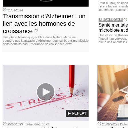
Peur du noir, de l'i
face à l'avenir, cra
les enfants grandisse
31/01/2024
Transmission d'Alzheimer : un
RECHERCHE
lien avec les hormones de
Santé mentale 
croissance ?
microbiote et 
Une étude de l’Inserm
Une étude britannique, publiée dans Nature Medicine,
l’intestin au cerveau,
suggère que la maladie d’Alzheimer pourrait être transmissible
due à des anomalies d
dans certains cas. L'hormone de croissance extra
▶ REPLAY
25/10/2023 | Didier GALIBERT
25/09/2022 | Didi