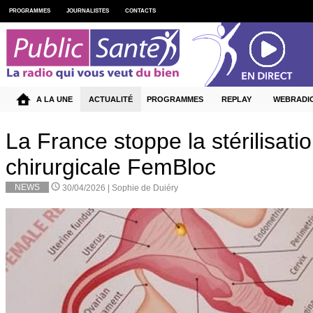
PROGRAMMES
JOURNALISTES
CONTACTS
A LA UNE
ACTUALITÉ
PROGRAMMES
REPLAY
WEBRADI
La France stoppe la stérilisati
chirurgicale FemBloc
NEWS
30/04/2026 |
Sophie de Duiéry