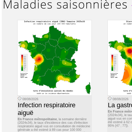
08/08/2026
08/08/2026
Infection respiratoire
La gastr
aiguë
En France métr
(2024s34), le ta
aiguë vus en con
En France métropolitaine
, la semaine dernière
été estimé à 62 
(2024s34), le taux d’incidence des cas d’infection
95% [47 ; 77]).
respiratoire aiguë vus en consultation de médecine
générale a été estimé à 89 cas pour 100 000