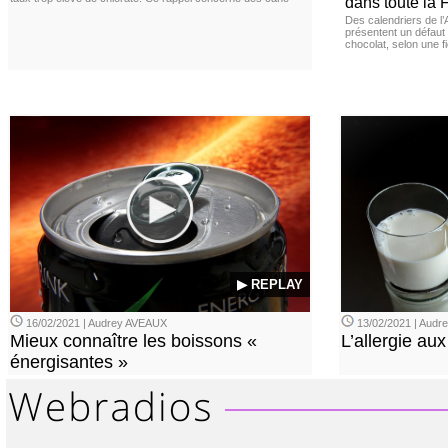
dans toute la 
Des calendriers de l
présentent un défaut 
chocolat, selon une f
▶ REPLAY
16/02/2021 | Audrey AVEAUX
13/02/2021 | Aud
Mieux connaître les boissons «
L’allergie aux
énergisantes »