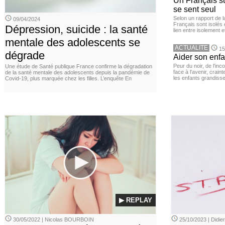
Un Français sur
se sent seul
Selon un rapport de 
09/04/2024
Français sont isolés 
Dépression, suicide : la santé
lien entre isolement e
mentale des adolescents se
ACTUALITE
15
dégrade
Aider son enfa
Peur du noir, de l'i
Une étude de Santé publique France confirme la dégradation
face à l'avenir, cra
de la santé mentale des adolescents depuis la pandémie de
les enfants grandisse
Covid-19, plus marquée chez les filles. L’enquête En
▶ REPLAY
30/05/2022 | Nicolas BOURBOIN
25/10/2023 | Didi