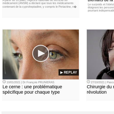
A partir du 10 juillet, l’Agence nationale de sécurité du
médicament (ANSM) a déclaré que tous les médicaments
Le surpoids et l’obési
contenant de la cyproheptadine, y compris le Periactine, n�
éloignent les personn
pourtant indispensabl
▶ REPLAY
10/01/2021 | Dr François PRUNIERAS
27/10/2021 | Pasca
Le cerne : une problématique
Chirurgie du n
spécifique pour chaque type
révolution