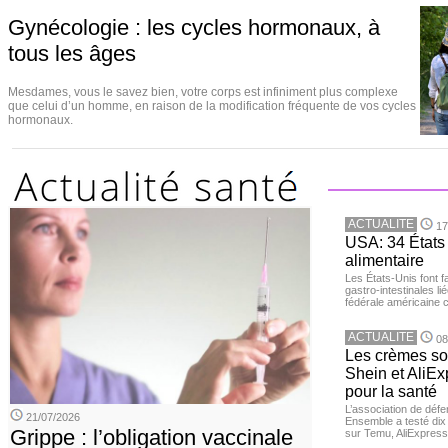
Gynécologie : les cycles hormonaux, à
tous les âges
Mesdames, vous le savez bien, votre corps est infiniment plus complexe
que celui d’un homme, en raison de la modification fréquente de vos cycles
hormonaux.
ACTUALITE
17
USA: 34 États 
alimentaire
Les États-Unis font 
gastro-intestinales li
fédérale américaine 
ACTUALITE
08
Les crèmes so
Shein et AliE
pour la santé
L’association de dé
21/07/2026
Ensemble a testé di
Grippe : l’obligation vaccinale
sur Temu, AliExpress 