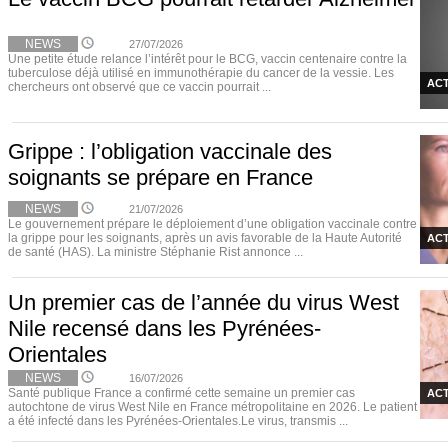
NEWS
27/07/2026
Une petite étude relance l’intérêt pour le BCG, vaccin centenaire contre la
tuberculose déjà utilisé en immunothérapie du cancer de la vessie. Les
ACT
chercheurs ont observé que ce vaccin pourrait ...
Grippe : l’obligation vaccinale des
soignants se prépare en France
NEWS
21/07/2026
Le gouvernement prépare le déploiement d’une obligation vaccinale contre
la grippe pour les soignants, après un avis favorable de la Haute Autorité
ACT
de santé (HAS). La ministre Stéphanie Rist annonce ...
Un premier cas de l’année du virus West
Nile recensé dans les Pyrénées-
Orientales
NEWS
16/07/2026
Santé publique France a confirmé cette semaine un premier cas
ACT
autochtone de virus West Nile en France métropolitaine en 2026. Le patient
a été infecté dans les Pyrénées-Orientales.Le virus, transmis ...