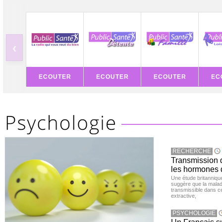
‹
ECOUTER
ECOUTER
ECOUTER
EC
RECHERCHE
Transmission d
les hormones 
Une étude britanniqu
suggère que la maladi
transmissible dans c
extractive,
PSYCHOLOGIE