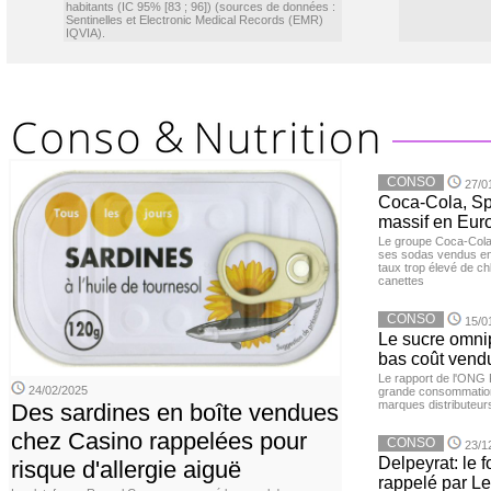
habitants (IC 95% [83 ; 96]) (sources de données :
Sentinelles et Electronic Medical Records (EMR)
IQVIA).
CONSO
27/0
Coca-Cola, Spr
massif en Euro
Le groupe Coca-Cola 
ses sodas vendus en 
taux trop élevé de c
canettes
CONSO
15/0
Le sucre omnip
bas coût vend
Le rapport de l'ONG 
24/02/2025
grande consommation
marques distributeur
Des sardines en boîte vendues
chez Casino rappelées pour
CONSO
23/1
Delpeyrat: le f
risque d'allergie aiguë
rappelé par Le