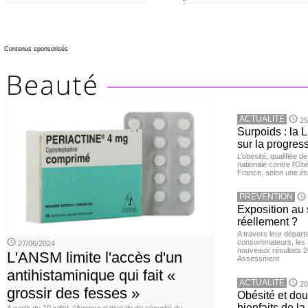
Contenus sponsorisés
ACTUALITE
25
Surpoids : la L
sur la progres
L’obésité, qualifiée 
nationale contre l’Ob
France, selon une é
PREVENTION
Exposition au 
réellement ?
A travers leur départ
consommateurs, les L
27/06/2024
nouveaux résultats 
L'ANSM limite l'accès d'un
Assessment
antihistaminique qui fait «
ACTUALITE
20
grossir des fesses »
Obésité et doul
bienfaits de l