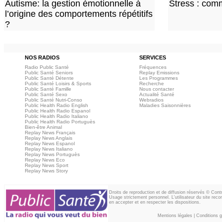
Autisme: la gestion émotionnelle à
Stress : com
l’origine des comportements répétitifs
?
NOS RADIOS
SERVICES
Radio Public Santé
Fréquences
Public Santé Seniors
Replay Emissions
Public Santé Détente
Les Programmes
Public Santé Loisirs & Sports
Recherche
Public Santé Famille
Nous contacter
Public Santé Sexo
Actualité Santé
Public Santé Nutri-Conso
Webradios
Public Health Radio English
Maladies Saisonnières
Public Health Radio Espanol
Public Health Radio Italiano
Public Health Radio Portuguès
Bien-être Animal
Replay News Français
Replay News Anglais
Replay News Espanol
Replay News Italiano
Replay News Portuguès
Replay News Eco
Replay News Sport
Replay News Story
Droits de reproduction et de diffusion réservés © Con
Usage strictement personnel. L'utilisateur du site reco
en accepter et en respecter les dispositions.
Mentions légales
|
Conditions gé