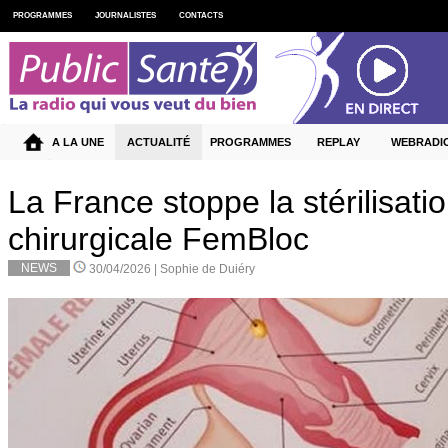
PROGRAMMES
JOURNALISTES
CONTACTS
A LA UNE
ACTUALITÉ
PROGRAMMES
REPLAY
WEBRADI
La France stoppe la stérilisati
chirurgicale FemBloc
NEWS
30/04/2026 |
Sophie de Duiéry