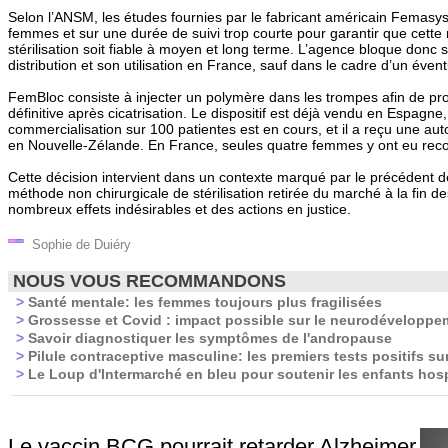
Selon l’ANSM, les études fournies par le fabricant américain Femasys
femmes et sur une durée de suivi trop courte pour garantir que cette
stérilisation soit fiable à moyen et long terme. L’agence bloque donc 
distribution et son utilisation en France, sauf dans le cadre d’un évent
FemBloc consiste à injecter un polymère dans les trompes afin de pr
définitive après cicatrisation. Le dispositif est déjà vendu en Espagne
commercialisation sur 100 patientes est en cours, et il a reçu une au
en Nouvelle-Zélande. En France, seules quatre femmes y ont eu rec
Cette décision intervient dans un contexte marqué par le précédent d
méthode non chirurgicale de stérilisation retirée du marché à la fin 
nombreux effets indésirables et des actions en justice.
Sophie de Duiéry
NOUS VOUS RECOMMANDONS
>
Santé mentale: les femmes toujours plus fragilisées
>
Grossesse et Covid : impact possible sur le neurodéveloppe
>
Savoir diagnostiquer les symptômes de l'andropause
>
Pilule contraceptive masculine: les premiers tests positifs 
>
Le Loup d'Intermarché en bleu pour soutenir les enfants hosp
Le vaccin BCG pourrait retarder Alzheimer