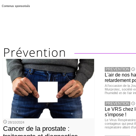
Contenus sponsorisés
PREVENTION
L'air de nos h
retardement po
A l’occasion de la Jour
Murprotec, société ex
l’humidité et de l’air i
PREVENTION
Le VRS chez le
s'impose !
Le Virus Respiratoire
28/10/2024
contagieux qui peut ê
Cancer de la prostate :
respiratoire allant d’