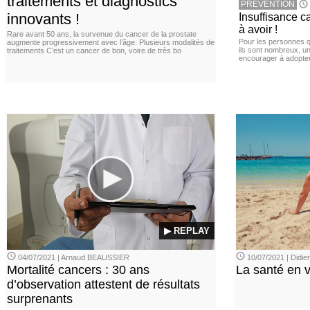
traitements et diagnostics
PREVENTION
innovants !
Insuffisance c
à avoir !
Rare avant 50 ans, la survenue du cancer de la prostate
Pour les personnes qu
augmente progressivement avec l’âge. Plusieurs modalités de
ils sont nombreux, u
traitements C’est un cancer de bon, voire de très bo
encourager à adopter
▶ REPLAY
04/07/2021 | Arnaud BEAUSSIER
10/07/2021 | Didi
Mortalité cancers : 30 ans
La santé en 
d’observation attestent de résultats
surprenants