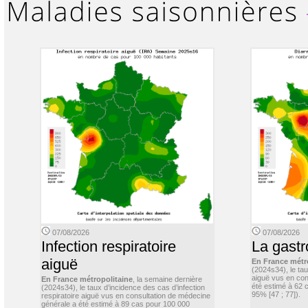
07/08/2026
07/08/2026
Infection respiratoire
La gastr
aiguë
En France métr
(2024s34), le ta
aiguë vus en con
En France métropolitaine
, la semaine dernière
été estimé à 62 
(2024s34), le taux d’incidence des cas d’infection
95% [47 ; 77]).
respiratoire aiguë vus en consultation de médecine
générale a été estimé à 89 cas pour 100 000