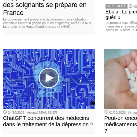
des soignants se prépare en
ACTUALITE
05
France
Ebola : Le pre
guéri »
Le gouvernement prépare le déploiement d’une obligation
Le premier cas d’Ebo
vaccinale contre la grippe pour les soignants, après un avis
humanitaire revenu d
favorable de la Haute Autorité de santé (HAS).
après deux tests PCR n
24/10/2023 | Arnaud BEAUSSIER
01/12/2023 | Arn
ChatGPT concurrent des médecins
Peut-on enco
dans le traitement de la dépression ?
médicaments 
?