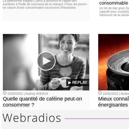
La plateforme Rappel Conso a annoncé le rappel des
consommable
sardines à l’huile de tournesol de la marque «Tous les jours»
en raison d'une concentration excessive d’histamine.
Un lot de foie gras D
rappelé pour suspicio
l'absence de la bacté
▶ REPLAY
13/02/2021 | Audrey AVEAUX
16/02/2021 | Aud
Quelle quantité de caféine peut-on
Mieux connaî
consommer ?
énergisantes