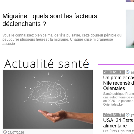
Migraine : quels sont les facteurs
déclenchants ?
Vous le connaissez bien ce mal de tête pulsatile, cette douleur pénible qui
peut durer plusieurs heures : la migraine. Chaque crise migraineuse
associe
ACTUALITE
16
Un premier ca
Nile recensé 
Orientales
Santé publique Franc
cas autochtone de vi
en 2026. Le patient a
Orientales.Le
ACTUALITE
17
USA: 34 États 
alimentaire
Les États-Unis font 
27/07/2026