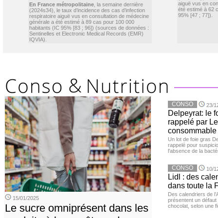
aiguë vus en con
En France métropolitaine
, la semaine dernière
été estimé à 62 
(2024s34), le taux d’incidence des cas d’infection
95% [47 ; 77]).
respiratoire aiguë vus en consultation de médecine
générale a été estimé à 89 cas pour 100 000
habitants (IC 95% [83 ; 96]) (sources de données :
Sentinelles et Electronic Medical Records (EMR)
IQVIA).
CONSO
23/1
Delpeyrat: le f
rappelé par Le
consommable
Un lot de foie gras D
rappelé pour suspicio
l'absence de la bacté
CONSO
10/1
Lidl : des cale
dans toute la 
Des calendriers de l
15/01/2025
présentent un défaut 
Le sucre omniprésent dans les
chocolat, selon une f