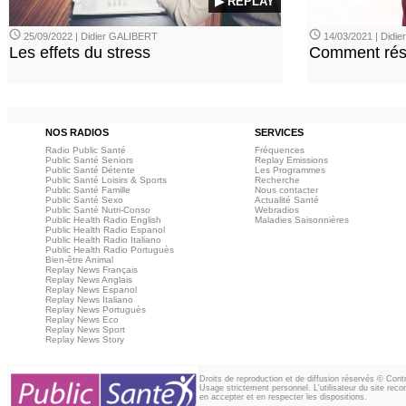
▶ REPLAY
25/09/2022 | Didier GALIBERT
14/03/2021 | Didi
Les effets du stress
Comment rési
NOS RADIOS
SERVICES
Radio Public Santé
Fréquences
Public Santé Seniors
Replay Emissions
Public Santé Détente
Les Programmes
Public Santé Loisirs & Sports
Recherche
Public Santé Famille
Nous contacter
Public Santé Sexo
Actualité Santé
Public Santé Nutri-Conso
Webradios
Public Health Radio English
Maladies Saisonnières
Public Health Radio Espanol
Public Health Radio Italiano
Public Health Radio Portuguès
Bien-être Animal
Replay News Français
Replay News Anglais
Replay News Espanol
Replay News Italiano
Replay News Portuguès
Replay News Eco
Replay News Sport
Replay News Story
Droits de reproduction et de diffusion réservés © Con
Usage strictement personnel. L'utilisateur du site reco
en accepter et en respecter les dispositions.