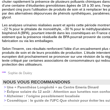
chuter rapidement la présence de plusieurs polluants chimiques dan
d’une centaine d’étudiantes grenobloises âgées de 18 à 30 ans, l’expér
pendant cinq jours l’utilisation de produits de soin et à remplacer les 
par des alternatives dépourvues de phénols synthétiques, parabènes,
glycol.
Les analyses urinaires réalisées avant et après cette période montrent
–22 % pour le phtalate de monoéthyle, –30 % pour le méthylparabène
bisphénol A (BPA), pourtant interdit dans les cosmétiques en France
estiment que la présence résiduelle de BPA pourrait provenir de conta
fabrication ou via les emballages.
Selon l’Inserm, ces résultats renforcent l’idée d’un encadrement plus 
produits de soin et de leurs procédés de production. L’étude intervien
européen doit prochainement se prononcer sur une révision de la ré
texte critiqué par certaines associations de consommateurs qui redout
protection des utilisateurs.
Sophie de Duiéry
NOUS VOUS RECOMMANDONS
>
Une « Parenthèse Longévité » au Centre Emeria Dinard
>
Éclipse solaire du 12 août : Attention aux lunettes non confo
>
Alzheimer : l’origine possiblement localisée
>
Cosmétique : le guide de l'UFC-Que choisir pour éviter les s