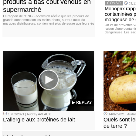
produits à bas coût vendus en
CONSO
27/1
supermarché
Monoprix rappe
contaminées p
Le rapport de l'ONG Foodwatch révèle que les produits de
mangeuse de c
grande consommation les moins chers, surtout ceux de
marques distributeurs, contiennent plus de sucre que leurs éq
Un lot de crevettes 
raison d'une contamina
dangereuse. Les sach
▶ REPLAY
13/02/2021 | Audrey AVEAUX
14/02/2021 | Audrey
L’allergie aux protéines de lait
Quels sont le
de terre ?