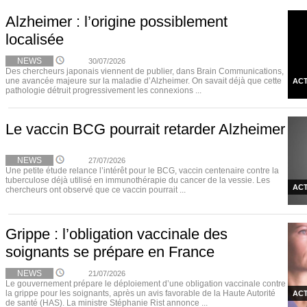
Alzheimer : l’origine possiblement
localisée
NEWS
30/07/2026
Des chercheurs japonais viennent de publier, dans Brain Communications,
une avancée majeure sur la maladie d’Alzheimer. On savait déjà que cette
ACT
pathologie détruit progressivement les connexions ...
Le vaccin BCG pourrait retarder Alzheimer
NEWS
27/07/2026
Une petite étude relance l’intérêt pour le BCG, vaccin centenaire contre la
tuberculose déjà utilisé en immunothérapie du cancer de la vessie. Les
ACT
chercheurs ont observé que ce vaccin pourrait ...
Grippe : l’obligation vaccinale des
soignants se prépare en France
NEWS
21/07/2026
Le gouvernement prépare le déploiement d’une obligation vaccinale contre
la grippe pour les soignants, après un avis favorable de la Haute Autorité
ACT
de santé (HAS). La ministre Stéphanie Rist annonce ...