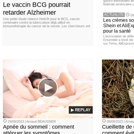
gastro-intestinales li
Le vaccin BCG pourrait
fédérale américaine 
retarder Alzheimer
ACTUALITE
08
Une petite étude relance l’intérêt pour le BCG, vaccin
Les crèmes so
centenaire contre la tuberculose déjà utilisé en
Shein et AliE
immunothérapie du cancer de la vessie. Les chercheurs ont
pour la santé
L’association de dé
Ensemble a testé di
sur Temu, AliExpress 
▶ REPLAY
29/09/2023 | Arnaud BEAUSSIER
08/09/2023 | Arn
Apnée du sommeil : comment
Cueillette de
atténuer les symptômes
comment évite