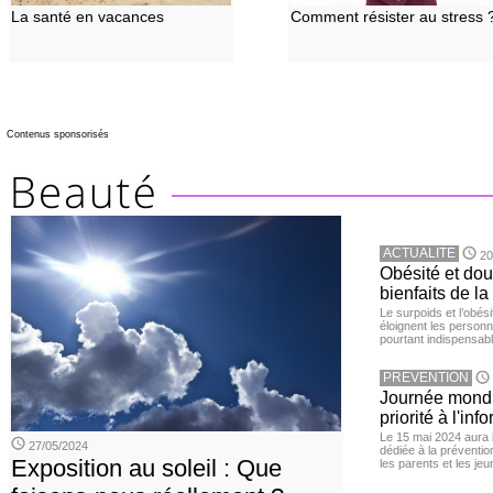
La santé en vacances
Comment résister au stress 
Contenus sponsorisés
ACTUALITE
20
Obésité et doul
bienfaits de l
Le surpoids et l’obési
éloignent les personn
pourtant indispensabl
PREVENTION
Journée mondia
priorité à l'in
Le 15 mai 2024 aura l
27/05/2024
dédiée à la préventio
Exposition au soleil : Que
les parents et les je