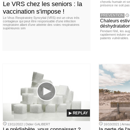
chevelu humain et se
Le VRS chez les seniors : la
présence ne soit pas
vaccination s'impose !
PREVENTION
Le Virus Respiratoire Syncytial (VRS) est un virus très
Chaleurs estiva
contagieux qui peut être responsable d’une infection
respiratoire allant d’une atteinte des voies respiratoires
déshydratation
supérieures sim
Pendant l’été, les a
rapidement induire u
patients vulnérables.
▶ REPLAY
13/11/2022 | Didier GALIBERT
16/10/2021 | Arn
Le prédiabète, vous connaissez ?
la perte de l'a