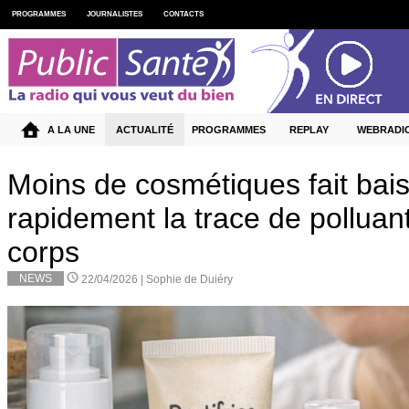
PROGRAMMES
JOURNALISTES
CONTACTS
A LA UNE
ACTUALITÉ
PROGRAMMES
REPLAY
WEBRADI
Moins de cosmétiques fait bai
rapidement la trace de polluan
corps
NEWS
22/04/2026 |
Sophie de Duiéry