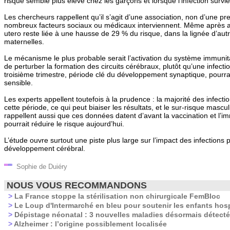
risque semble plus élevé chez les garçons et lorsque l’infection survie
Les chercheurs rappellent qu’il s’agit d’une association, non d’une pr
nombreux facteurs sociaux ou médicaux interviennent. Même après aju
utero reste liée à une hausse de 29 % du risque, dans la lignée d’autr
maternelles.
Le mécanisme le plus probable serait l’activation du système immunit
de perturber la formation des circuits cérébraux, plutôt qu’une infecti
troisième trimestre, période clé du développement synaptique, pourrai
sensible.
Les experts appellent toutefois à la prudence : la majorité des infecti
cette période, ce qui peut biaiser les résultats, et le sur-risque masculi
rappellent aussi que ces données datent d’avant la vaccination et l’im
pourrait réduire le risque aujourd’hui.
L’étude ouvre surtout une piste plus large sur l’impact des infections
développement cérébral.
Sophie de Duiéry
NOUS VOUS RECOMMANDONS
>
La France stoppe la stérilisation non chirurgicale FemBloc
>
Le Loup d'Intermarché en bleu pour soutenir les enfants hosp
>
Dépistage néonatal : 3 nouvelles maladies désormais détecté
>
Alzheimer : l’origine possiblement localisée