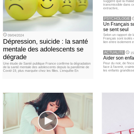
suggère que la maladi
transmissible dans c
extractive,
PSYCHOLOGIE
Un Français sur
se sent seul
Selon un rapport de 
09/04/2024
Français sont isolés 
Dépression, suicide : la santé
lien entre isolement e
mentale des adolescents se
ACTUALITE
15
dégrade
Aider son enfa
Peur du noir, de l'i
Une étude de Santé publique France confirme la dégradation
face à l'avenir, cra
de la santé mentale des adolescents depuis la pandémie de
les enfants grandisse
Covid-19, plus marquée chez les filles. L’enquête En