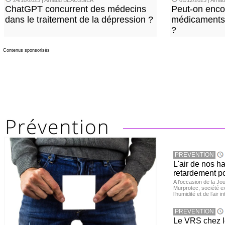
24/10/2023 | Arnaud BEAUSSIER
01/12/2023 | Arn
ChatGPT concurrent des médecins
Peut-on enco
dans le traitement de la dépression ?
médicaments 
?
Contenus sponsorisés
PREVENTION
L'air de nos h
retardement po
A l’occasion de la Jour
Murprotec, société ex
l’humidité et de l’air i
PREVENTION
Le VRS chez le