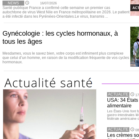
NEWS
16/07/2026
Santé publique France a confirmé cette semaine un premier cas
ACT
autochtone de virus West Nile en France métropolitaine en 2026. Le patient
a été infecté dans les Pyrénées-Orientales.Le virus, transmis ...
Gynécologie : les cycles hormonaux, à
tous les âges
Mesdames, vous le savez bien, votre corps est infiniment plus complexe
que celui d’un homme, en raison de la modification fréquente de vos cycles
hormonaux.
ACTUALITE
17
USA: 34 États 
alimentaire
Les États-Unis font 
gastro-intestinales li
fédérale américaine 
ACTUALITE
08
Les crèmes so