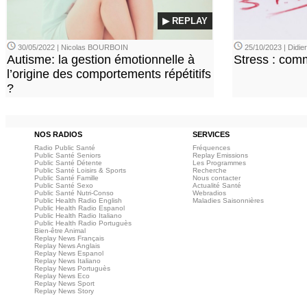
▶ REPLAY
30/05/2022 | Nicolas BOURBOIN
25/10/2023 | Didi
Autisme: la gestion émotionnelle à
Stress : com
l’origine des comportements répétitifs
?
NOS RADIOS
SERVICES
Radio Public Santé
Fréquences
Public Santé Seniors
Replay Emissions
Public Santé Détente
Les Programmes
Public Santé Loisirs & Sports
Recherche
Public Santé Famille
Nous contacter
Public Santé Sexo
Actualité Santé
Public Santé Nutri-Conso
Webradios
Public Health Radio English
Maladies Saisonnières
Public Health Radio Espanol
Public Health Radio Italiano
Public Health Radio Portuguès
Bien-être Animal
Replay News Français
Replay News Anglais
Replay News Espanol
Replay News Italiano
Replay News Portuguès
Replay News Eco
Replay News Sport
Replay News Story