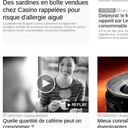
marques distributeur
Des sardines en boîte vendues
chez Casino rappelées pour
CONSO
23/1
Delpeyrat: le f
risque d'allergie aiguë
rappelé par Le
La plateforme Rappel Conso a annoncé le rappel des
consommable
sardines à l’huile de tournesol de la marque «Tous les jours»
en raison d'une concentration excessive d’histamine.
Un lot de foie gras D
rappelé pour suspicio
l'absence de la bacté
▶ REPLAY
13/02/2021 | Audrey AVEAUX
16/02/2021 | Aud
Quelle quantité de caféine peut-on
Mieux connaî
consommer ?
énergisantes