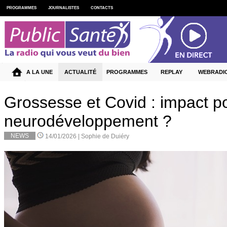
PROGRAMMES
JOURNALISTES
CONTACTS
A LA UNE
ACTUALITÉ
PROGRAMMES
REPLAY
WEBRADI
Grossesse et Covid : impact po
neurodéveloppement ?
NEWS
14/01/2026 |
Sophie de Duiéry