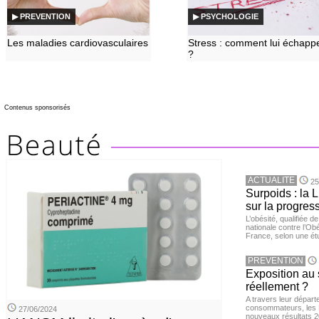
▶ PREVENTION
▶ PSYCHOLOGIE
Les maladies cardiovasculaires
Stress : comment lui échapp
?
Contenus sponsorisés
ACTUALITE
25
Surpoids : la L
sur la progres
L’obésité, qualifiée 
nationale contre l’Ob
France, selon une é
PREVENTION
Exposition au 
réellement ?
A travers leur départ
consommateurs, les L
27/06/2024
nouveaux résultats 