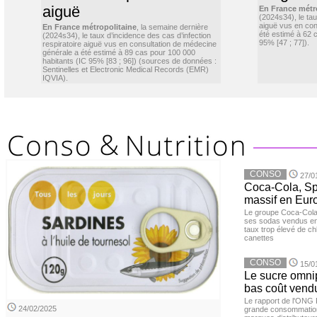
aiguë
En France métr
(2024s34), le ta
aiguë vus en con
En France métropolitaine
, la semaine dernière
été estimé à 62 
(2024s34), le taux d’incidence des cas d’infection
95% [47 ; 77]).
respiratoire aiguë vus en consultation de médecine
générale a été estimé à 89 cas pour 100 000
habitants (IC 95% [83 ; 96]) (sources de données :
Sentinelles et Electronic Medical Records (EMR)
IQVIA).
CONSO
27/0
Coca-Cola, Spr
massif en Euro
Le groupe Coca-Cola 
ses sodas vendus en 
taux trop élevé de c
canettes
CONSO
15/0
Le sucre omnip
bas coût vend
Le rapport de l'ONG 
24/02/2025
grande consommation