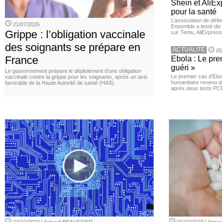
Shein et AliE
pour la santé
L’association de dé
21/07/2026
Ensemble a testé di
Grippe : l’obligation vaccinale
sur Temu, AliExpress 
des soignants se prépare en
ACTUALITE
05
France
Ebola : Le pre
guéri »
Le gouvernement prépare le déploiement d’une obligation
Le premier cas d’Ebo
vaccinale contre la grippe pour les soignants, après un avis
humanitaire revenu d
favorable de la Haute Autorité de santé (HAS).
après deux tests PCR n