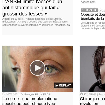
L'ANSM limite l'accès d'un
Assessment
antihistaminique qui fait «
ACTUALITE
20
grossir des fesses »
Obésité et doul
bienfaits de l
A partir du 10 juillet, l’Agence nationale de sécurité du
médicament (ANSM) a déclaré que tous les médicaments
Le surpoids et l’obési
contenant de la cyproheptadine, y compris le Periactine, n�
éloignent les personn
pourtant indispensabl
▶ REPLAY
10/01/2021 | Dr François PRUNIERAS
27/10/2021 | Pasca
Le cerne : une problématique
Chirurgie du n
spécifique pour chaque type
révolution