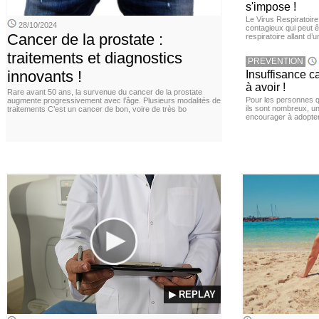
s'impose !
Le Virus Respiratoire
28/10/2024
contagieux qui peut ê
Cancer de la prostate :
respiratoire allant d’
traitements et diagnostics
PREVENTION
innovants !
Insuffisance c
à avoir !
Rare avant 50 ans, la survenue du cancer de la prostate
Pour les personnes qu
augmente progressivement avec l’âge. Plusieurs modalités de
ils sont nombreux, u
traitements C’est un cancer de bon, voire de très bo
encourager à adopter
▶ REPLAY