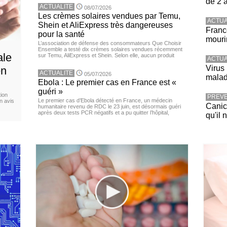
de 2 
ACTUALITE
08/07/2026
Les crèmes solaires vendues par Temu,
ACTUA
Shein et AliExpress très dangereuses
Franc
pour la santé
mouri
L’association de défense des consommateurs Que Choisir
Ensemble a testé dix crèmes solaires vendues récemment
ale
sur Temu, AliExpress et Shein. Selon elle, aucun produit
ACTUA
Virus
en
ACTUALITE
05/07/2026
malad
Ebola : Le premier cas en France est «
guéri »
ion
PREVE
Le premier cas d’Ebola détecté en France, un médecin
n avis
Canicu
humanitaire revenu de RDC le 23 juin, est désormais guéri
après deux tests PCR négatifs et a pu quitter l’hôpital,
qu'il 