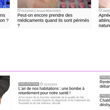
01/12/2023 | Arnaud BEAUSSIER
29/09
ins
Peut-on encore prendre des
Apnée
ion ?
médicaments quand ils sont périmés
attén
?
natur
PREVE
Rentr
PREVENTION
16/10/2024
débar
L'air de nos habitations : une bombe à
retardement pour notre santé !
PREVE
A l’occasion de la Journée nationale de la qualité de l’air,
Chaleu
Murprotec, société experte du diagnostic et du traitement de
l’humidité et de l’air intérieur, dévoile
déshy