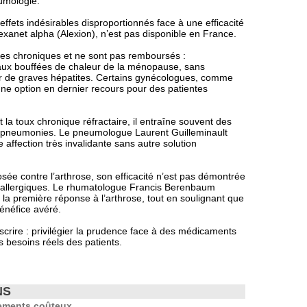
eumologie.
effets indésirables disproportionnés face à une efficacité
ndexanet alpha (Alexion), n’est pas disponible en France.
ies chroniques et ne sont pas remboursés :
 aux bouffées de chaleur de la ménopause, sans
 de graves hépatites. Certains gynécologues, comme
une option en dernier recours pour des patientes
 la toux chronique réfractaire, il entraîne souvent des
es pneumonies. Le pneumologue Laurent Guilleminault
e affection très invalidante sans autre solution
sée contre l’arthrose, son efficacité n’est pas démontrée
s allergiques. Le rhumatologue Francis Berenbaum
er la première réponse à l’arthrose, tout en soulignant que
bénéfice avéré.
rescrire : privilégier la prudence face à des médicaments
es besoins réels des patients.
NS
tements coûteux