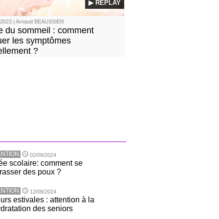
▶ REPLAY
/2023 | Arnaud BEAUSSIER
 du sommeil : comment
uer les symptômes
ellement ?
NTION
02/09/2024
ée scolaire: comment se
rasser des poux ?
NTION
12/08/2024
rs estivales : attention à la
dratation des seniors