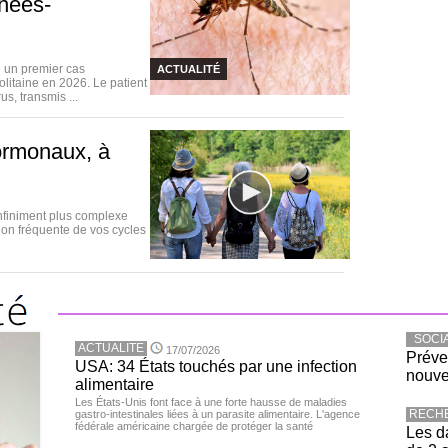
énées-
 un premier cas
ACTUALITÉ
litaine en 2026. Le patient
s, transmis ...
ormonaux, à
nfiniment plus complexe
ion fréquente de vos cycles
SOCI
ACTUALITE
17/07/2026
Préve
USA: 34 États touchés par une infection
nouve
alimentaire
Les États-Unis font face à une forte hausse de maladies
RECH
gastro-intestinales liées à un parasite alimentaire. L'agence
fédérale américaine chargée de protéger la santé
Les d