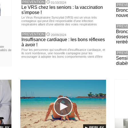
PREVENTION
01/10/2024
PREVE
Le VRS chez les seniors : la vaccination
Bronc
s'impose !
nouv
Le Virus Respiratoire Syncytial (VRS) est un virus très
contagieux qui peut être responsable d’une infection
respiratoire allant d’une atteinte des voies respiratoires
PREVE
Bronch
PREVENTION
20/09/2024
doses
Insuffisance cardiaque : les bons réflexes
rentr
à avoir !
ate
Pour les personnes qui souffrent d’insuffisance cardiaque, et
lités de
PREVE
ils sont nombreux, une nouvelle campagne pour les
encourager à adopter les bons comportements vient d’être
Sensib
diabè
PLAY
▶ REPLAY