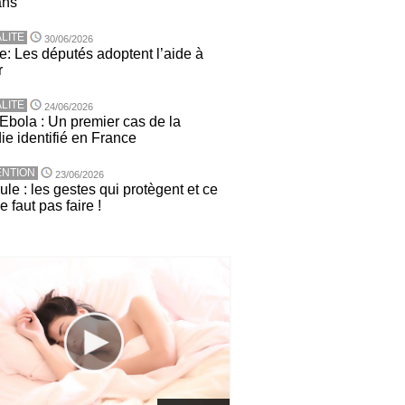
ans
LITE
30/06/2026
e: Les députés adoptent l’aide à
r
LITE
24/06/2026
 Ebola : Un premier cas de la
ie identifié en France
NTION
23/06/2026
le : les gestes qui protègent et ce
ne faut pas faire !