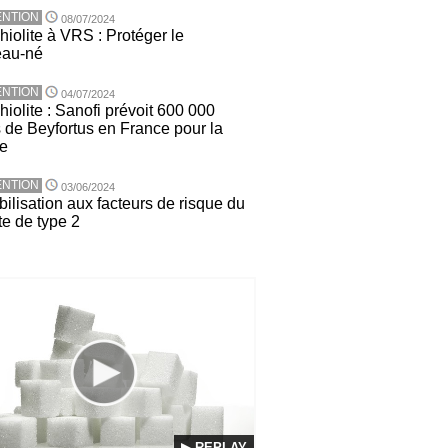
NTION
08/07/2024
hiolite à VRS : Protéger le
eau-né
NTION
04/07/2024
iolite : Sanofi prévoit 600 000
 de Beyfortus en France pour la
ée
NTION
03/06/2024
ilisation aux facteurs de risque du
te de type 2
▶ REPLAY