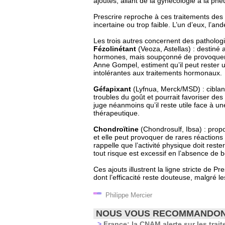
ajoutés, allant de la gynécologie à la pn
Prescrire reproche à ces traitements des 
incertaine ou trop faible. L’un d’eux, l’a
Les trois autres concernent des patholog
Fézolinétant
(Veoza, Astellas) : destiné
hormones, mais soupçonné de provoquer
Anne Gompel, estiment qu’il peut rester 
intolérantes aux traitements hormonaux.
Géfapixant
(Lyfnua, Merck/MSD) : ciblant
troubles du goût et pourrait favoriser d
juge néanmoins qu’il reste utile face à un
thérapeutique.
Chondroïtine
(Chondrosulf, Ibsa) : propo
et elle peut provoquer de rares réaction
rappelle que l’activité physique doit rest
tout risque est excessif en l’absence de 
Ces ajouts illustrent la ligne stricte de P
dont l’efficacité reste douteuse, malgré l
Philippe Mercier
NOUS VOUS RECOMMANDO
>
France: la CNAM alerte sur les trai