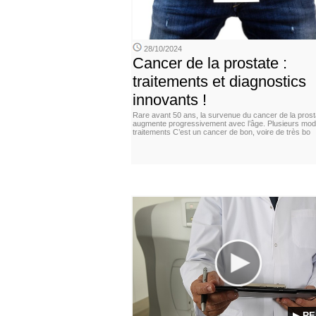
28/10/2024
Cancer de la prostate :
traitements et diagnostics
innovants !
Rare avant 50 ans, la survenue du cancer de la prost
augmente progressivement avec l’âge. Plusieurs moda
traitements C’est un cancer de bon, voire de très bo
▶ RE