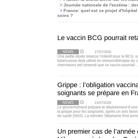
>
Journée nationale de l'eczéma : de
>
France: quel est ce projet d'hôpital
soins ?
Le vaccin BCG pourrait ret
NEWS
27/07/2026
Une petite étude relance l’intérêt pour le BCG, v
tuberculose déjà utilisé en immunothérapie du c
chercheurs ont observé que ce vaccin pourrait ..
Grippe : l’obligation vaccin
soignants se prépare en F
NEWS
21/07/2026
Le gouvernement prépare le déploiement d’une o
la grippe pour les soignants, après un avis favor
de santé (HAS). La ministre Stéphanie Rist anno
Un premier cas de l’année 