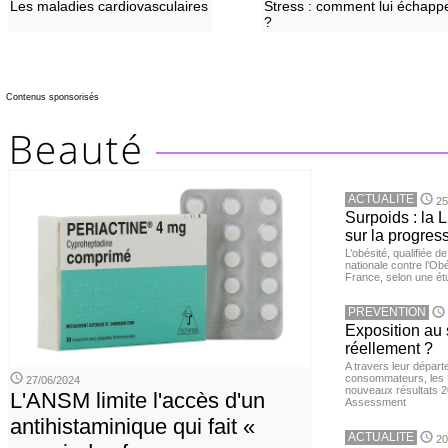
Les maladies cardiovasculaires
Stress : comment lui échapp
?
Contenus sponsorisés
ACTUALITE
25
Surpoids : la L
sur la progres
L’obésité, qualifiée 
nationale contre l’Ob
France, selon une é
PREVENTION
Exposition au 
réellement ?
A travers leur départ
consommateurs, les L
27/06/2024
nouveaux résultats 
L'ANSM limite l'accès d'un
Assessment
antihistaminique qui fait «
ACTUALITE
20