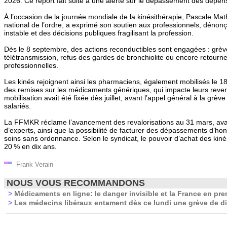
2026. Ce report fait suite à une alerte sur le dépassement des dépen
À l’occasion de la journée mondiale de la kinésithérapie, Pascale Mat
national de l’ordre, a exprimé son soutien aux professionnels, dénonça
instable et des décisions publiques fragilisant la profession.
Dès le 8 septembre, des actions reconductibles sont engagées : grève 
télétransmission, refus des gardes de bronchiolite ou encore retour
professionnelles.
Les kinés rejoignent ainsi les pharmaciens, également mobilisés le 1
des remises sur les médicaments génériques, qui impacte leurs reve
mobilisation avait été fixée dès juillet, avant l’appel général à la grèv
salariés.
La FFMKR réclame l’avancement des revalorisations au 31 mars, avan
d’experts, ainsi que la possibilité de facturer des dépassements d’hono
soins sans ordonnance. Selon le syndicat, le pouvoir d’achat des kin
20 % en dix ans.
Frank Verain
NOUS VOUS RECOMMANDONS
>
Médicaments en ligne: le danger invisible et la France en prem
>
Les médecins libéraux entament dès ce lundi une grève de dix