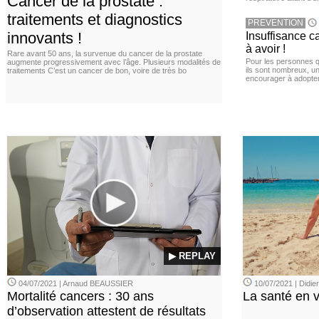
Cancer de la prostate :
traitements et diagnostics
PREVENTION
innovants !
Insuffisance c
à avoir !
Rare avant 50 ans, la survenue du cancer de la prostate
Pour les personnes qu
augmente progressivement avec l’âge. Plusieurs modalités de
ils sont nombreux, u
traitements C’est un cancer de bon, voire de très bo
encourager à adopter
▶ REPLAY
04/07/2021 | Arnaud BEAUSSIER
10/07/2021 | Didi
Mortalité cancers : 30 ans
La santé en 
d’observation attestent de résultats