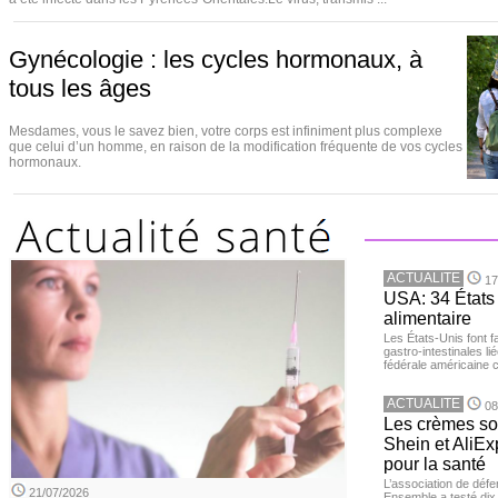
Gynécologie : les cycles hormonaux, à
tous les âges
Mesdames, vous le savez bien, votre corps est infiniment plus complexe
que celui d’un homme, en raison de la modification fréquente de vos cycles
hormonaux.
ACTUALITE
17
USA: 34 États 
alimentaire
Les États-Unis font 
gastro-intestinales li
fédérale américaine 
ACTUALITE
08
Les crèmes so
Shein et AliE
pour la santé
L’association de dé
21/07/2026
Ensemble a testé di