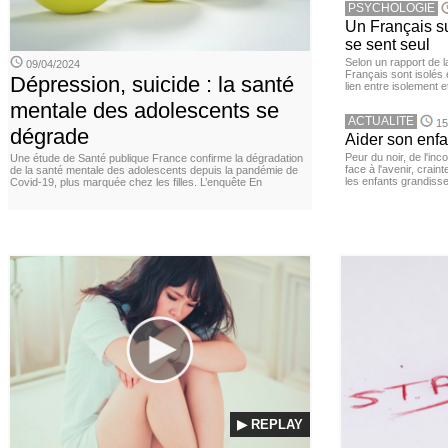
PSYCHOLOGIE
Un Français sur
se sent seul
Selon un rapport de 
09/04/2024
Français sont isolés 
Dépression, suicide : la santé
lien entre isolement e
mentale des adolescents se
ACTUALITE
15
dégrade
Aider son enfa
Peur du noir, de l'i
Une étude de Santé publique France confirme la dégradation
face à l'avenir, cra
de la santé mentale des adolescents depuis la pandémie de
les enfants grandisse
Covid-19, plus marquée chez les filles. L’enquête En
▶ REPLAY