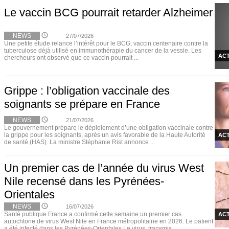
Le vaccin BCG pourrait retarder Alzheimer
NEWS
27/07/2026
Une petite étude relance l’intérêt pour le BCG, vaccin centenaire contre la
tuberculose déjà utilisé en immunothérapie du cancer de la vessie. Les
ACT
chercheurs ont observé que ce vaccin pourrait ...
Grippe : l’obligation vaccinale des
soignants se prépare en France
NEWS
21/07/2026
Le gouvernement prépare le déploiement d’une obligation vaccinale contre
la grippe pour les soignants, après un avis favorable de la Haute Autorité
ACT
de santé (HAS). La ministre Stéphanie Rist annonce ...
Un premier cas de l’année du virus West
Nile recensé dans les Pyrénées-
Orientales
NEWS
16/07/2026
Santé publique France a confirmé cette semaine un premier cas
ACT
autochtone de virus West Nile en France métropolitaine en 2026. Le patient
a été infecté dans les Pyrénées-Orientales.Le virus, transmis ...