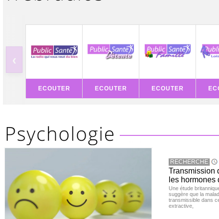
‹
ECOUTER
ECOUTER
ECOUTER
EC
RECHERCHE
Transmission d
les hormones 
Une étude britanniqu
suggère que la maladi
transmissible dans c
extractive,