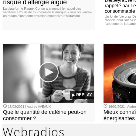
Delpeyrat: le f
risque d'allergie aiguë
rappelé par Le
La plateforme Rappel Conso a annoncé le rappel des
consommable
sardines à l’huile de tournesol de la marque «Tous les jours»
en raison d'une concentration excessive d’histamine.
Un lot de foie gras D
rappelé pour suspicio
l'absence de la bacté
▶ REPLAY
13/02/2021 | Audrey AVEAUX
16/02/2021 | Aud
Quelle quantité de caféine peut-on
Mieux connaî
consommer ?
énergisantes