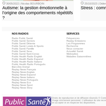
30/05/2022 | Nicolas BOURBOIN
25/10/2023 | Didi
Autisme: la gestion émotionnelle à
Stress : com
l’origine des comportements répétitifs
?
NOS RADIOS
SERVICES
Radio Public Santé
Fréquences
Public Santé Seniors
Replay Emissions
Public Santé Détente
Les Programmes
Public Santé Loisirs & Sports
Recherche
Public Santé Famille
Nous contacter
Public Santé Sexo
Actualité Santé
Public Santé Nutri-Conso
Webradios
Public Health Radio English
Maladies Saisonnières
Public Health Radio Espanol
Public Health Radio Italiano
Public Health Radio Portuguès
Bien-être Animal
Replay News Français
Replay News Anglais
Replay News Espanol
Replay News Italiano
Replay News Portuguès
Replay News Eco
Replay News Sport
Replay News Story
Droits de reproduction et de diffusion réservés © Con
Usage strictement personnel. L'utilisateur du site reco
en accepter et en respecter les dispositions.