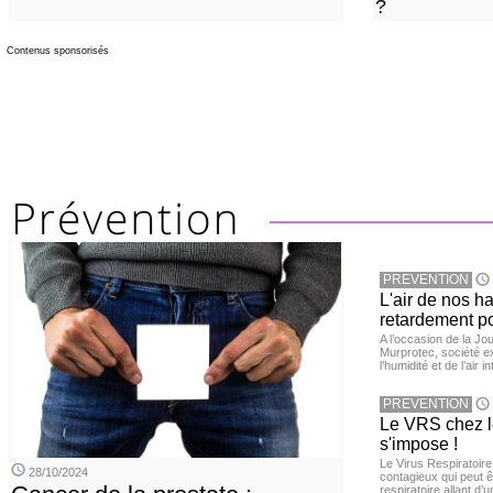
?
Contenus sponsorisés
PREVENTION
L'air de nos h
retardement po
A l’occasion de la Jour
Murprotec, société ex
l’humidité et de l’air i
PREVENTION
Le VRS chez le
s'impose !
Le Virus Respiratoire
28/10/2024
contagieux qui peut ê
respiratoire allant d’