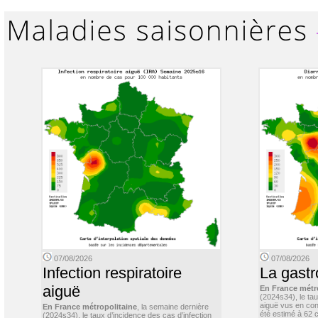
07/08/2026
07/08/2026
Infection respiratoire
La gastr
aiguë
En France métr
(2024s34), le ta
aiguë vus en con
En France métropolitaine
, la semaine dernière
été estimé à 62 
(2024s34), le taux d’incidence des cas d’infection