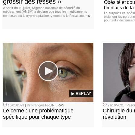
grossir des fesses »
Obésité et doul
bienfaits de l
A partir du 10 juillet, l’Agence nationale de sécurité du
médicament (ANSM) a déclaré que tous les médicaments
Le surpoids et l’obési
contenant de la cyproheptadine, y compris le Periactine, n�
éloignent les personn
pourtant indispensabl
▶ REPLAY
10/01/2021 | Dr François PRUNIERAS
27/10/2021 | Pasca
Le cerne : une problématique
Chirurgie du n
spécifique pour chaque type
révolution