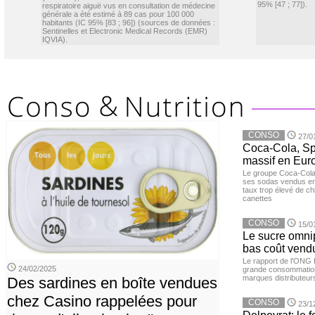
95% [47 ; 77]).
respiratoire aiguë vus en consultation de médecine
générale a été estimé à 89 cas pour 100 000
habitants (IC 95% [83 ; 96]) (sources de données :
Sentinelles et Electronic Medical Records (EMR)
IQVIA).
CONSO
27/0
Coca-Cola, Spr
massif en Euro
Le groupe Coca-Cola 
ses sodas vendus en 
taux trop élevé de c
canettes
CONSO
15/0
Le sucre omnip
bas coût vend
Le rapport de l'ONG 
24/02/2025
grande consommation
marques distributeur
Des sardines en boîte vendues
chez Casino rappelées pour
CONSO
23/1