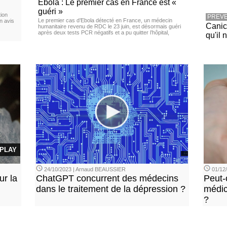
Ebola : Le premier cas en France est «
guéri »
ion
PREVE
Le premier cas d’Ebola détecté en France, un médecin
n avis
Canicu
humanitaire revenu de RDC le 23 juin, est désormais guéri
après deux tests PCR négatifs et a pu quitter l’hôpital,
qu'il 
PLAY
24/10/2023 | Arnaud BEAUSSIER
01/12
ur la
ChatGPT concurrent des médecins
Peut-
dans le traitement de la dépression ?
médic
?