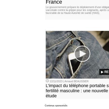
France
Le gouvernement prépare le déploiement d’une obligat
vaccinale contre la grippe pour les soignants, après u
favorable de la Haute Autorité de santé (HAS).
▶ RE
12/11/2023 | Arnaud BEAUSSIER
L’impact du téléphone portable s
fertilité masculine : une nouvelle
étude
Contenus sponsorisés