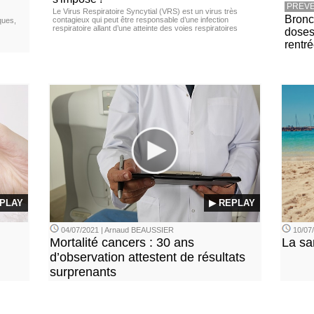
PREVE
Le Virus Respiratoire Syncytial (VRS) est un virus très
Bronch
contagieux qui peut être responsable d’une infection
ques,
respiratoire allant d’une atteinte des voies respiratoires
doses
rentr
PLAY
▶ REPLAY
04/07/2021 | Arnaud BEAUSSIER
10/07/
Mortalité cancers : 30 ans
La sa
d’observation attestent de résultats
surprenants