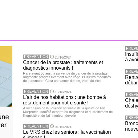
PREVE
Insuff
PREVENTION
28/10/2024
à avoi
Cancer de la prostate : traitements et
diagnostics innovants !
PREVE
Rare avant 50 ans, la survenue du cancer de la prostate
Rentr
augmente progressivement avec l’âge. Plusieurs modalités
de traitements C’est un cancer de bon, voire de très
débar
PREVENTION
16/10/2024
PREVE
L'air de nos habitations : une bombe à
Chaleu
retardement pour notre santé !
déshy
A l’occasion de la Journée nationale de la qualité de l’air,
Murprotec, société experte du diagnostic et du traitement de
une
l’humidité et de l’air intérieur, dévoile
PREVE
Bronc
1er
PREVENTION
01/10/2024
nouv
Le VRS chez les seniors : la vaccination
s'impose !