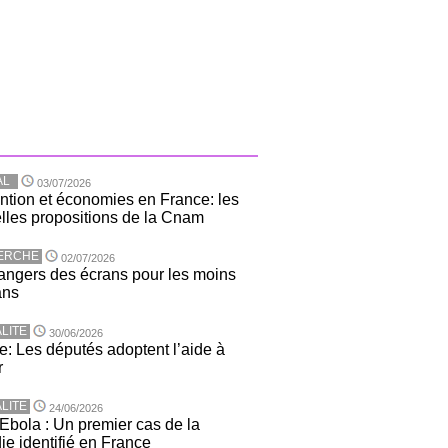
AL
03/07/2026
ntion et économies en France: les
lles propositions de la Cnam
ERCHE
02/07/2026
angers des écrans pour les moins
ans
LITE
30/06/2026
e: Les députés adoptent l’aide à
r
LITE
24/06/2026
 Ebola : Un premier cas de la
ie identifié en France