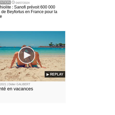
NTION
04/07/2024
iolite : Sanofi prévoit 600 000
 de Beyfortus en France pour la
ée
▶ REPLAY
2021 | Didier GALIBERT
nté en vacances