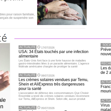
les pour raison familiale,
français de suspendre son
SOCI
ACTUALITE
17/07/2026
Préve
USA: 34 États touchés par une infection
nouve
alimentaire
Les États-Unis font face à une forte hausse de maladies
RECH
gastro-intestinales liées à un parasite alimentaire. L'agence
fédérale américaine chargée de protéger la santé
Les d
de 2 
ACTUALITE
08/07/2026
Les crèmes solaires vendues par Temu,
ACTUA
Shein et AliExpress très dangereuses
Franc
pour la santé
mouri
L’association de défense des consommateurs Que Choisir
Ensemble a testé dix crèmes solaires vendues récemment
ale
sur Temu, AliExpress et Shein. Selon elle, aucun produit
ACTUA
Virus
en
ACTUALITE
05/07/2026
malad