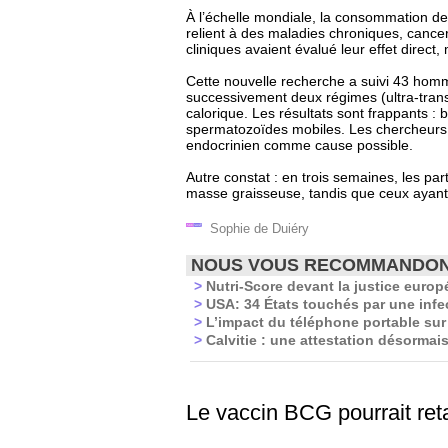
À l’échelle mondiale, la consommation de
relient à des maladies chroniques, cancer
cliniques avaient évalué leur effet direc
Cette nouvelle recherche a suivi 43 hom
successivement deux régimes (ultra-tran
calorique. Les résultats sont frappants :
spermatozoïdes mobiles. Les chercheurs s
endocrinien comme cause possible.
Autre constat : en trois semaines, les par
masse graisseuse, tandis que ceux ayant 
Sophie de Duiéry
NOUS VOUS RECOMMANDO
>
Nutri-Score devant la justice europ
>
USA: 34 États touchés par une infec
>
L’impact du téléphone portable sur l
>
Calvitie : une attestation désormais
Le vaccin BCG pourrait ret