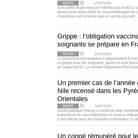
NEWS
27/07/2026
Une petite étude relance l’intérêt pour le BCG, v
tuberculose déjà utilisé en immunothérapie du c
chercheurs ont observé que ce vaccin pourrait ..
Grippe : l’obligation vaccin
soignants se prépare en F
NEWS
21/07/2026
Le gouvernement prépare le déploiement d’une o
la grippe pour les soignants, après un avis favor
de santé (HAS). La ministre Stéphanie Rist anno
Un premier cas de l’année 
Nile recensé dans les Pyr
Orientales
NEWS
16/07/2026
Santé publique France a confirmé cette semaine
autochtone de virus West Nile en France métropo
a été infecté dans les Pyrénées-Orientales.Le viru
Un congé rémunéré pour l