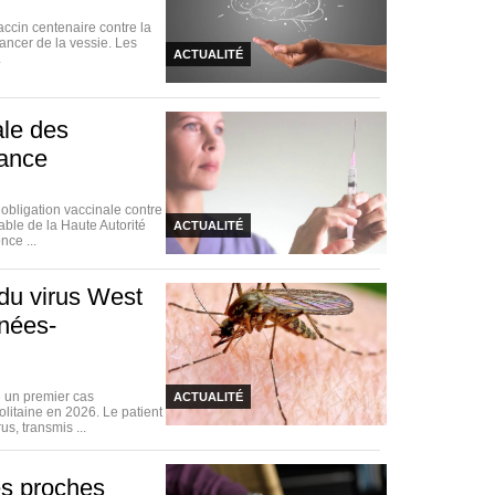
accin centenaire contre la
ancer de la vessie. Les
ACTUALITÉ
.
ale des
rance
bligation vaccinale contre
able de la Haute Autorité
ACTUALITÉ
nce ...
du virus West
énées-
 un premier cas
ACTUALITÉ
litaine en 2026. Le patient
s, transmis ...
es proches