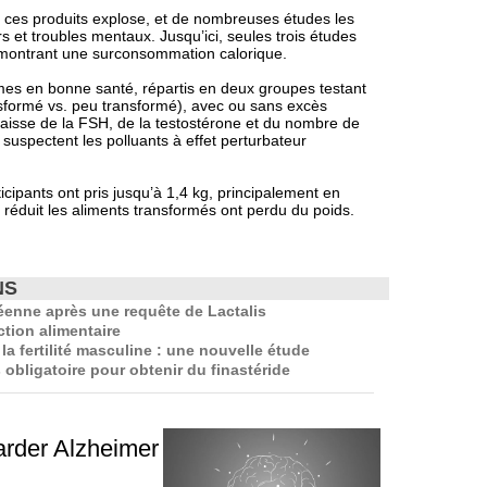
 ces produits explose, et de nombreuses études les
s et troubles mentaux. Jusqu’ici, seules trois études
t, montrant une surconsommation calorique.
mes en bonne santé, répartis en deux groupes testant
sformé vs. peu transformé), avec ou sans excès
 baisse de la FSH, de la testostérone et du nombre de
uspectent les polluants à effet perturbateur
ticipants ont pris jusqu’à 1,4 kg, principalement en
réduit les aliments transformés ont perdu du poids.
NS
éenne après une requête de Lactalis
tion alimentaire
a fertilité masculine : une nouvelle étude
 obligatoire pour obtenir du finastéride
arder Alzheimer