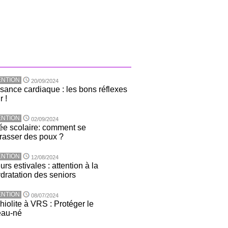
NTION
20/09/2024
isance cardiaque : les bons réflexes
r !
NTION
02/09/2024
ée scolaire: comment se
rasser des poux ?
NTION
12/08/2024
rs estivales : attention à la
dratation des seniors
NTION
08/07/2024
hiolite à VRS : Protéger le
eau-né