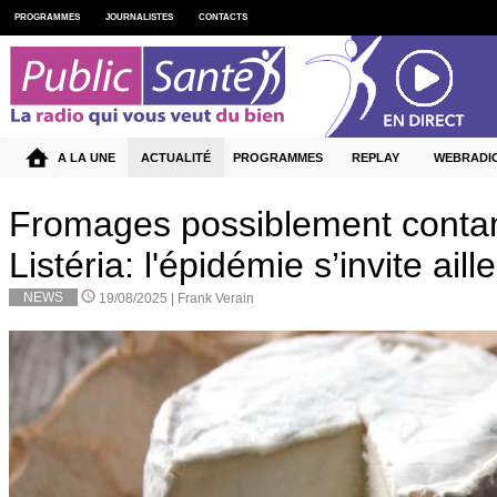
PROGRAMMES
JOURNALISTES
CONTACTS
A LA UNE
ACTUALITÉ
PROGRAMMES
REPLAY
WEBRADI
Fromages possiblement contam
Listéria: l'épidémie s’invite aill
NEWS
19/08/2025 |
Frank Verain