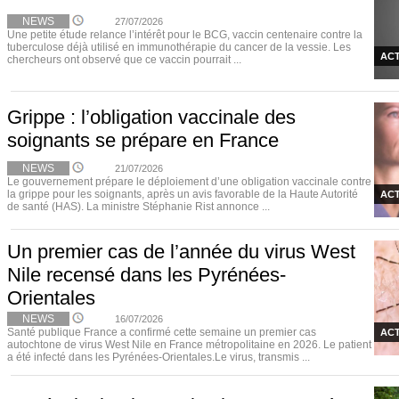
NEWS
27/07/2026
Une petite étude relance l’intérêt pour le BCG, vaccin centenaire contre la
tuberculose déjà utilisé en immunothérapie du cancer de la vessie. Les
ACT
chercheurs ont observé que ce vaccin pourrait ...
Grippe : l’obligation vaccinale des
soignants se prépare en France
NEWS
21/07/2026
Le gouvernement prépare le déploiement d’une obligation vaccinale contre
la grippe pour les soignants, après un avis favorable de la Haute Autorité
ACT
de santé (HAS). La ministre Stéphanie Rist annonce ...
Un premier cas de l’année du virus West
Nile recensé dans les Pyrénées-
Orientales
NEWS
16/07/2026
Santé publique France a confirmé cette semaine un premier cas
ACT
autochtone de virus West Nile en France métropolitaine en 2026. Le patient
a été infecté dans les Pyrénées-Orientales.Le virus, transmis ...