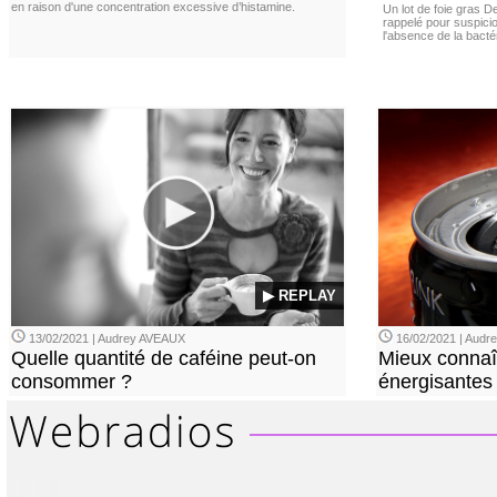
en raison d'une concentration excessive d’histamine.
Un lot de foie gras D
rappelé pour suspicio
l'absence de la bacté
▶ REPLAY
13/02/2021 | Audrey AVEAUX
16/02/2021 | Aud
Quelle quantité de caféine peut-on
Mieux connaî
consommer ?
énergisantes