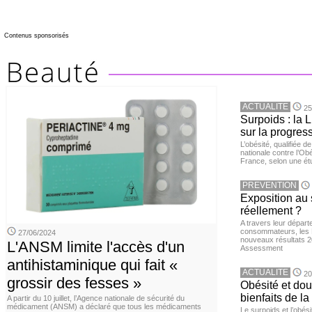
Contenus sponsorisés
ACTUALITE
25
Surpoids : la L
sur la progres
L’obésité, qualifiée 
nationale contre l’Ob
France, selon une é
PREVENTION
Exposition au 
réellement ?
A travers leur départ
consommateurs, les L
27/06/2024
nouveaux résultats 
L'ANSM limite l'accès d'un
Assessment
antihistaminique qui fait «
ACTUALITE
20
grossir des fesses »
Obésité et doul
bienfaits de l
A partir du 10 juillet, l’Agence nationale de sécurité du
médicament (ANSM) a déclaré que tous les médicaments
Le surpoids et l’obési