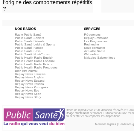
l’origine des comportements répétitifs
?
NOS RADIOS
SERVICES
Radio Public Santé
Fréquences
Public Santé Seniors
Replay Emissions
Public Santé Détente
Les Programmes
Public Santé Loisirs & Sports
Recherche
Public Santé Famille
Nous contacter
Public Santé Sexo
Actualité Santé
Public Santé Nutri-Conso
Webradios
Public Health Radio English
Maladies Saisonnières
Public Health Radio Espanol
Public Health Radio Italiano
Public Health Radio Portuguès
Bien-être Animal
Replay News Français
Replay News Anglais
Replay News Espanol
Replay News Italiano
Replay News Portuguès
Replay News Eco
Replay News Sport
Replay News Story
Droits de reproduction et de diffusion réservés © Con
Usage strictement personnel. L'utilisateur du site reco
en accepter et en respecter les dispositions.
Mentions légales
|
Conditions gé