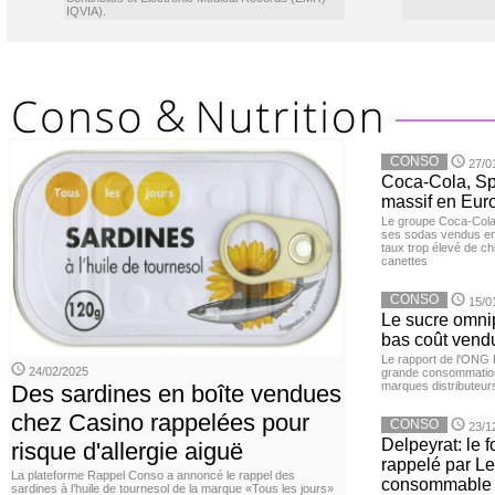
IQVIA).
CONSO
27/0
Coca-Cola, Spr
massif en Euro
Le groupe Coca-Cola 
ses sodas vendus en 
taux trop élevé de c
canettes
CONSO
15/0
Le sucre omnip
bas coût vend
Le rapport de l'ONG 
24/02/2025
grande consommation
marques distributeur
Des sardines en boîte vendues
chez Casino rappelées pour
CONSO
23/1
Delpeyrat: le f
risque d'allergie aiguë
rappelé par Le
La plateforme Rappel Conso a annoncé le rappel des
consommable
sardines à l’huile de tournesol de la marque «Tous les jours»