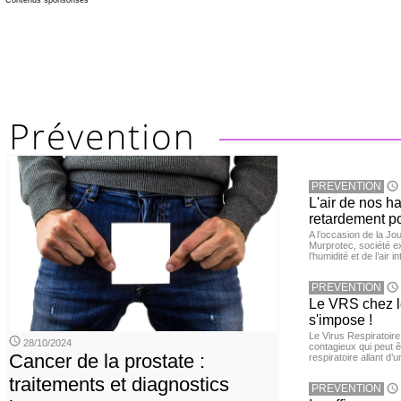
Contenus sponsorisés
PREVENTION
L'air de nos h
retardement po
A l’occasion de la Jour
Murprotec, société ex
l’humidité et de l’air i
PREVENTION
Le VRS chez le
s'impose !
Le Virus Respiratoire
28/10/2024
contagieux qui peut ê
Cancer de la prostate :
respiratoire allant d’
traitements et diagnostics
PREVENTION