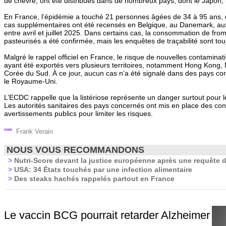
de chèvre, ont été distribués dans de nombreux pays, dont le Japon, l
En France, l’épidémie a touché 21 personnes âgées de 34 à 95 ans,
cas supplémentaires ont été recensés en Belgique, au Danemark, au
entre avril et juillet 2025. Dans certains cas, la consommation de fr
pasteurisés a été confirmée, mais les enquêtes de traçabilité sont tou
Malgré le rappel officiel en France, le risque de nouvelles contamina
ayant été exportés vers plusieurs territoires, notamment Hong Kong,
Corée du Sud. À ce jour, aucun cas n’a été signalé dans des pays com
le Royaume-Uni.
L’ECDC rappelle que la listériose représente un danger surtout pour 
Les autorités sanitaires des pays concernés ont mis en place des cont
avertissements publics pour limiter les risques.
Frank Verain
NOUS VOUS RECOMMANDONS
>
Nutri-Score devant la justice européenne après une requête d
>
USA: 34 États touchés par une infection alimentaire
>
Des steaks hachés rappelés partout en France
Le vaccin BCG pourrait retarder Alzheimer