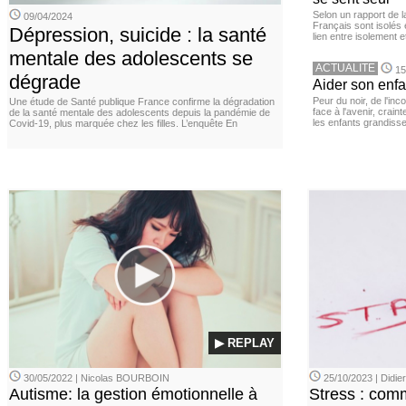
Selon un rapport de 
09/04/2024
Français sont isolés 
Dépression, suicide : la santé
lien entre isolement e
mentale des adolescents se
ACTUALITE
15
dégrade
Aider son enfa
Peur du noir, de l'i
Une étude de Santé publique France confirme la dégradation
face à l'avenir, cra
de la santé mentale des adolescents depuis la pandémie de
les enfants grandisse
Covid-19, plus marquée chez les filles. L’enquête En
▶ REPLAY
30/05/2022 | Nicolas BOURBOIN
25/10/2023 | Didi
Autisme: la gestion émotionnelle à
Stress : com