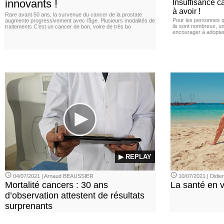
innovants !
Insuffisance c
à avoir !
Rare avant 50 ans, la survenue du cancer de la prostate
Pour les personnes qu
augmente progressivement avec l’âge. Plusieurs modalités de
ils sont nombreux, u
traitements C’est un cancer de bon, voire de très bo
encourager à adopter
▶ REPLAY
04/07/2021 | Arnaud BEAUSSIER
10/07/2021 | Didi
Mortalité cancers : 30 ans
La santé en 
d’observation attestent de résultats
surprenants