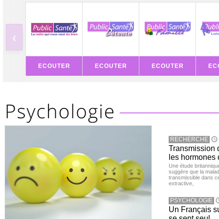
‹
ECOUTER
ECOUTER
ECOUTER
EC
RECHERCHE
Transmission d
les hormones 
Une étude britanniqu
suggère que la maladi
transmissible dans c
extractive,
PSYCHOLOGIE
Un Français sur
se sent seul