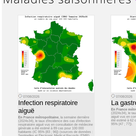
07/08/2026
07/08/2026
Infection respiratoire
La gastr
aiguë
En France métr
(2024s34), le ta
aiguë vus en con
En France métropolitaine
, la semaine dernière
été estimé à 62 
(2024s34), le taux d’incidence des cas d’infection
95% [47 ; 77]).
respiratoire aiguë vus en consultation de médecine
générale a été estimé à 89 cas pour 100 000
habitants (IC 95% [83 ; 96]) (sources de données :
Sentinelles et Electronic Medical Records (EMR)