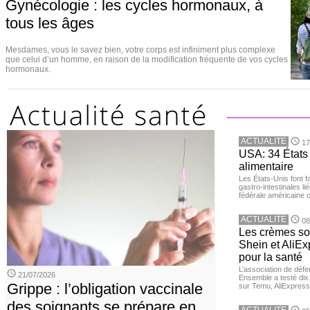
Gynécologie : les cycles hormonaux, à
tous les âges
Mesdames, vous le savez bien, votre corps est infiniment plus complexe
que celui d’un homme, en raison de la modification fréquente de vos cycles
hormonaux.
ACTUALITE
17
USA: 34 États 
alimentaire
Les États-Unis font 
gastro-intestinales li
fédérale américaine 
ACTUALITE
08
Les crèmes so
Shein et AliE
pour la santé
L’association de dé
21/07/2026
Ensemble a testé di
Grippe : l’obligation vaccinale
sur Temu, AliExpress 
des soignants se prépare en