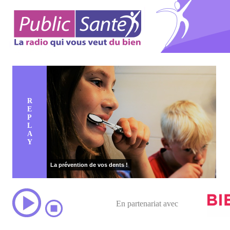
R
E
P
L
A
Y
La prévention de vos dents !
En partenariat avec