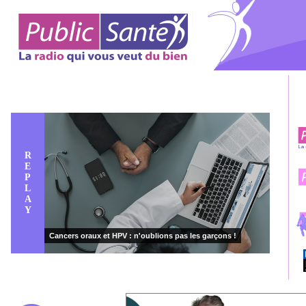
R
E
P
L
A
Y
Cancers oraux et HPV : n'oublions pas les garçons !