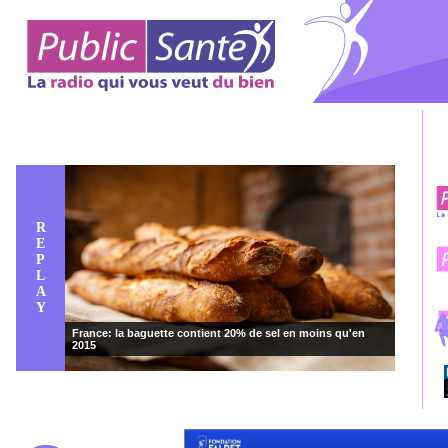
R
E
P
L
A
Y
France: la baguette contient 20% de sel en moins qu'en
2015