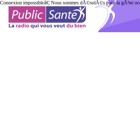
Connexion impossibleâ€¦ Nous sommes dÃ©solÃ©s pour la gÃªne o