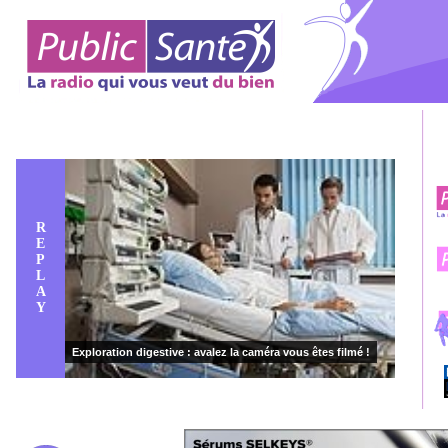
R
E
P
L
A
Y
Exploration digestive : avalez la caméra vous êtes filmé !