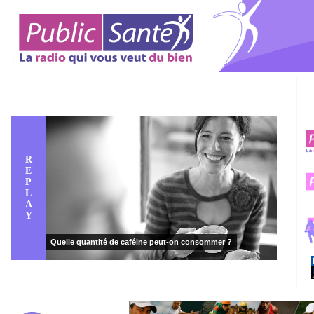
R
E
P
L
A
Y
Quelle quantité de caféine peut-on consommer ?