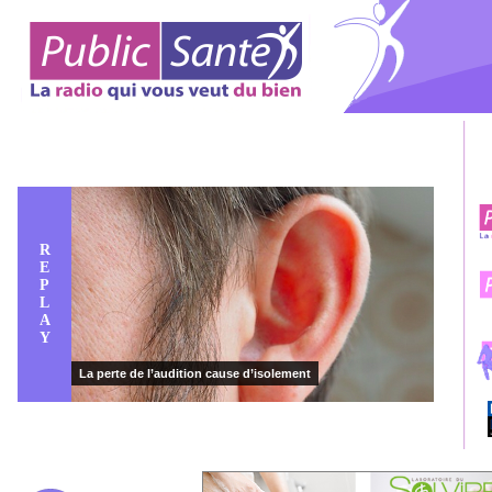
R
E
P
L
A
Y
La perte de l’audition cause d’isolement