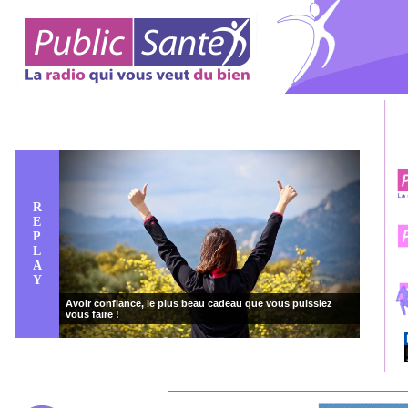
R
E
P
L
A
Y
Avoir confiance, le plus beau cadeau que vous puissiez
vous faire !