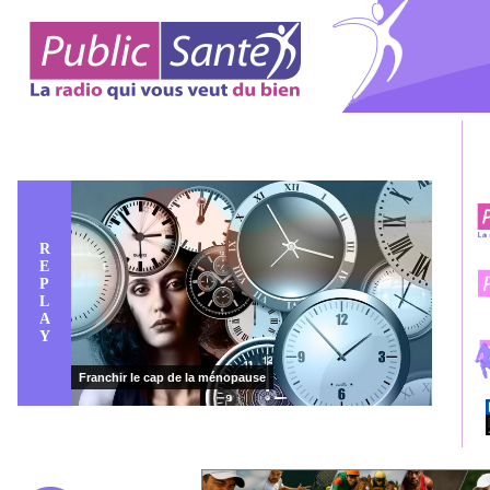
R
E
P
L
A
Y
Franchir le cap de la ménopause