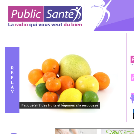
R
E
P
L
A
Y
Fatigué(e) ? des fruits et légumes a la rescousse