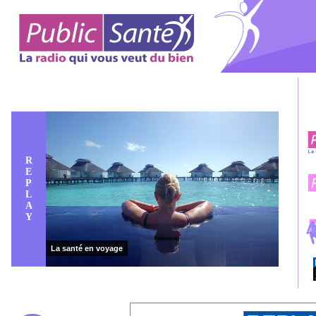
R
E
P
L
A
Y
La santé en voyage