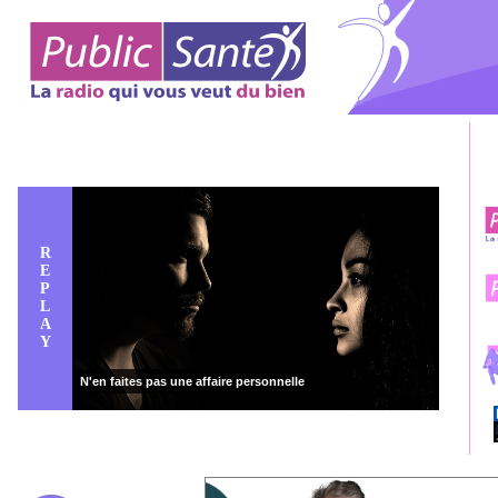
R
E
P
L
A
Y
N'en faites pas une affaire personnelle