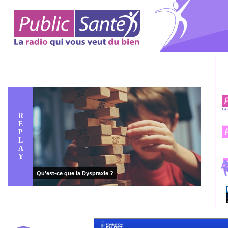
R
E
P
L
A
Y
Qu'est-ce que la Dyspraxie ?