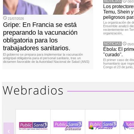
NOTICIAS
08/0
Los protector
Temu, Shein y
peligrosos par
21/07/2026
La organización de d
Gripe: En Francia se está
Ensemble analizó die
recientemente en Tem
preparando la vacunación
organización,
obligatoria para los
NOTICIAS
05/0
trabajadores sanitarios.
Ébola: El prim
"curado".
El gobierno se prepara para implementar la vacunación
antigripal obligatoria para el personal sanitario, tras un
El primer caso de éb
dictamen favorable de la Autoridad Nacional de Salud (ANS)
humanitario que regr
Congo el 23 de junio
‹