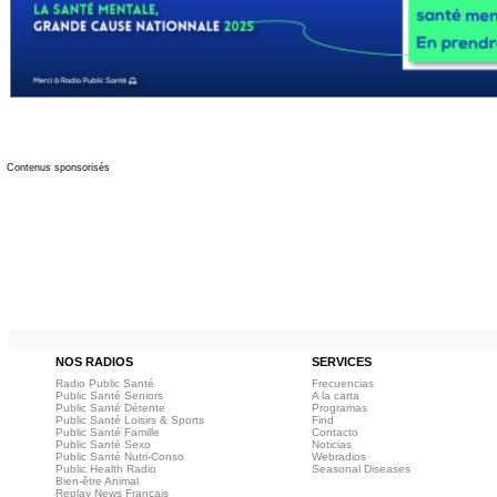
Contenus sponsorisés
NOS RADIOS
SERVICES
Radio Public Santé
Frecuencias
Public Santé Seniors
A la carta
Public Santé Détente
Programas
Public Santé Loisirs & Sports
Find
Public Santé Famille
Contacto
Public Santé Sexo
Noticias
Public Santé Nutri-Conso
Webradios
Public Health Radio
Seasonal Diseases
Bien-être Animal
Replay News Français