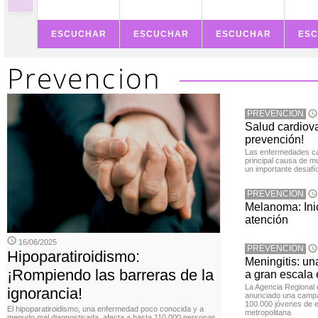
ESCUCHAR
ESCUCHAR
ESCUCHAR
ES
PREVENCION
Salud cardiov
prevención!
Las enfermedades ca
principal causa de m
un importante desafío
PREVENCION
Melanoma: Inic
atención
16/06/2025
PREVENCION
Hipoparatiroidismo:
Meningitis: u
¡Rompiendo las barreras de la
a gran escala
La Agencia Regional 
ignorancia!
anunciado una campa
100.000 jóvenes de e
El hipoparatiroidismo, una enfermedad poco conocida y a
metropolitana
menudo mal diagnosticada, afecta a hasta 110.000 personas