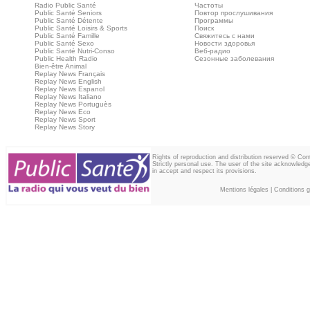
Radio Public Santé
Частоты
Public Santé Seniors
Повтор прослушивания
Public Santé Détente
Программы
Public Santé Loisirs & Sports
Поиск
Public Santé Famille
Свяжитесь с нами
Public Santé Sexo
Новости здоровья
Public Santé Nutri-Conso
Веб‑радио
Public Health Radio
Сезонные заболевания
Bien-être Animal
Replay News Français
Replay News English
Replay News Espanol
Replay News Italiano
Replay News Portuguès
Replay News Eco
Replay News Sport
Replay News Story
Rights of reproduction and distribution reserved © Co
Strictly personal use. The user of the site acknowledg
in accept and respect its provisions.
Mentions légales
|
Conditions gé