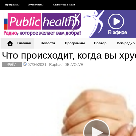
Программы
Журналисты
Свяжитесь с нами
Главная
Новости
Программы
Повтор
Веб‑радио
Что происходит, когда вы хр
Файл
07/04/2021 |
Raphael DELVOLVE