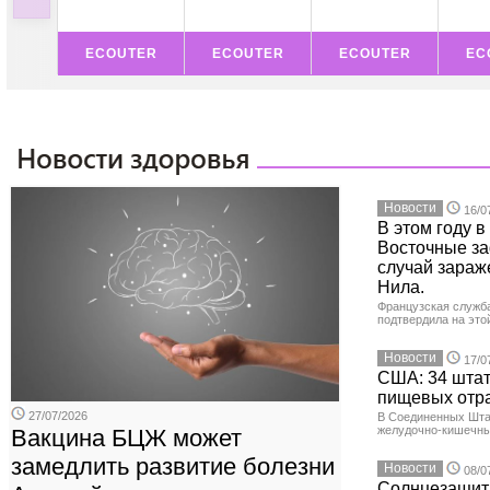
ECOUTER
ECOUTER
ECOUTER
EC
Новости
16/0
В этом году 
Восточные з
случай зараж
Нила.
Французская служб
подтвердила на это
Новости
17/0
США: 34 штат
пищевых отр
27/07/2026
В Соединенных Шта
желудочно-кишечны
Вакцина БЦЖ может
замедлить развитие болезни
Новости
08/0
Солнцезащит