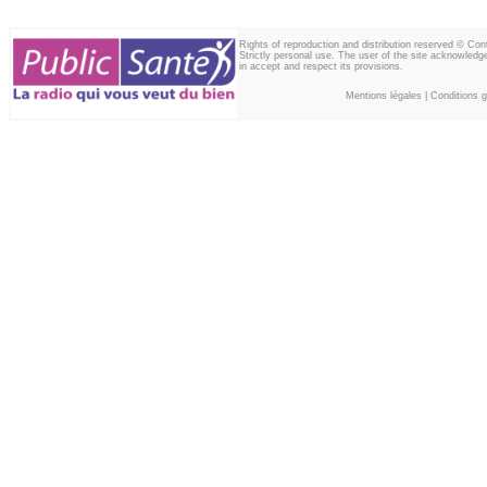
Rights of reproduction and distribution reserved © Co
Strictly personal use. The user of the site acknowledg
in accept and respect its provisions.
Mentions légales
|
Conditions gé