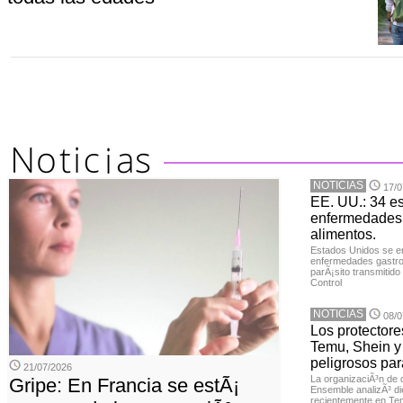
NOTICIAS
17/0
EE. UU.: 34 e
enfermedades 
alimentos.
Estados Unidos se en
enfermedades gastroi
parÃ¡sito transmitido
Control
NOTICIAS
08/0
Los protector
Temu, Shein y
peligrosos par
21/07/2026
La organizaciÃ³n de 
Gripe: En Francia se estÃ¡
Ensemble analizÃ³ di
recientemente en Tem