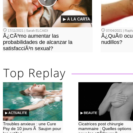
▶ A LA CARTA
17/11/2021 | Sarah ELCAIDI
07/04/2021 | Rap
Â¿CÃ³mo aumentar las
Â¿QuÃ© ocurr
probabilidades de alcanzar la
nudillos?
satisfacciÃ³n sexual?
▶ ACTUALITE
▶ BEAUTE
Troubles anxieux : une Cure
Cicatrices post chirurgie
Psy de 10 jours Ã Saujon pour
mammaire : Quelles options