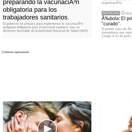
preparando la vacunaciÃ³n
organizaciÃ³n,
obligatoria para los
NOTICIAS
05/0
trabajadores sanitarios.
Ã‰bola: El pr
"curado".
El gobierno se prepara para implementar la vacunaciÃ³n
antigripal obligatoria para el personal sanitario, tras un
El primer caso de Ã
dictamen favorable de la Autoridad Nacional de Salud (ANS)
humanitario que regr
Congo el 23 de junio
Contenus sponsorisés