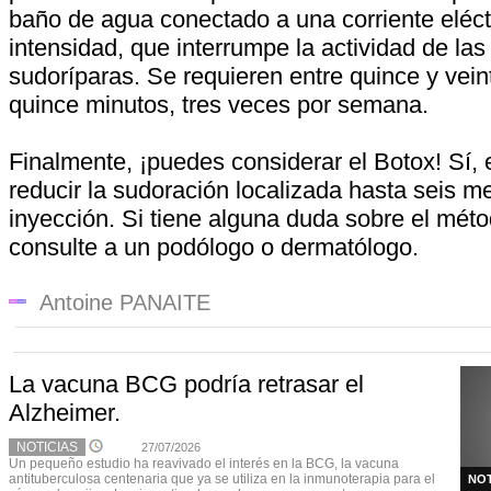
baño de agua conectado a una corriente eléct
intensidad, que interrumpe la actividad de las
sudoríparas. Se requieren entre quince y vei
quince minutos, tres veces por semana.
Finalmente, ¡puedes considerar el Botox! Sí,
reducir la sudoración localizada hasta seis 
inyección. Si tiene alguna duda sobre el métod
consulte a un podólogo o dermatólogo.
Antoine PANAITE
La vacuna BCG podría retrasar el
Alzheimer.
NOTICIAS
27/07/2026
Un pequeño estudio ha reavivado el interés en la BCG, la vacuna
antituberculosa centenaria que ya se utiliza en la inmunoterapia para el
NOT