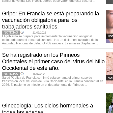
cáncer de vejiga. Los investigadores observaron que esta vacuna ...
Gripe: En Francia se está preparando la
vacunación obligatoria para los
trabajadores sanitarios.
NOTICIAS
21/07/2026
El gobierno se prepara para implementar la vacunación antigripal
NOT
obligatoria para el personal sanitario, tras un dictamen favorable de la
Autoridad Nacional de Salud (ANS) francesa. La ministra Stéphanie ...
Se ha registrado en los Pirineos
Orientales el primer caso del virus del Nilo
Occidental de este año.
NOTICIAS
16/07/2026
Salud Pública de Francia confirmó esta semana el primer caso de
NOT
transmisión local del virus del Nilo Occidental en la Francia continental en
2026. El paciente se infectó en el departamento de Pirineos ...
Ginecología: Los ciclos hormonales a
todas las edades