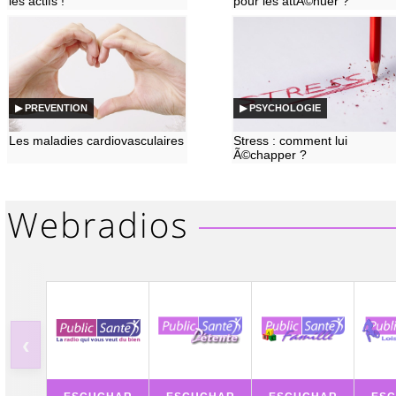
les actifs !
pour les attÃ©nuer ?
▶ PREVENTION
▶ PSYCHOLOGIE
Les maladies cardiovasculaires
Stress : comment lui
Ã©chapper ?
‹