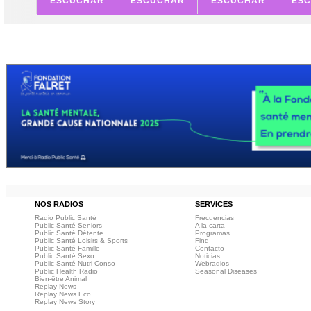
ESCUCHAR
ESCUCHAR
ESCUCHAR
ES
NOS RADIOS
SERVICES
Radio Public Santé
Frecuencias
Public Santé Seniors
A la carta
Public Santé Détente
Programas
Public Santé Loisirs & Sports
Find
Public Santé Famille
Contacto
Public Santé Sexo
Noticias
Public Santé Nutri-Conso
Webradios
Public Health Radio
Seasonal Diseases
Bien-être Animal
Replay News
Replay News Eco
Replay News Story