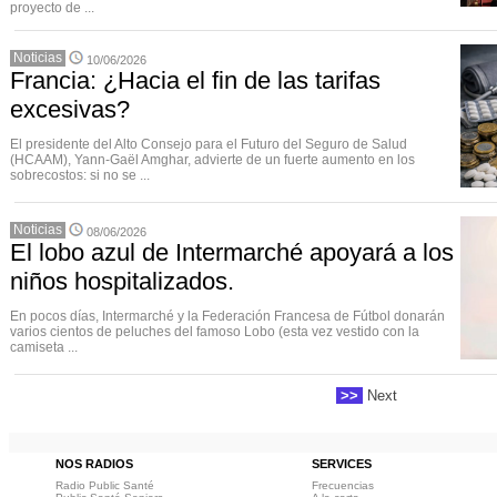
proyecto de ...
Noticias
10/06/2026
Francia: ¿Hacia el fin de las tarifas
excesivas?
El presidente del Alto Consejo para el Futuro del Seguro de Salud
(HCAAM), Yann-Gaël Amghar, advierte de un fuerte aumento en los
sobrecostos: si no se ...
Noticias
08/06/2026
El lobo azul de Intermarché apoyará a los
niños hospitalizados.
En pocos días, Intermarché y la Federación Francesa de Fútbol donarán
varios cientos de peluches del famoso Lobo (esta vez vestido con la
camiseta ...
>>
Next
NOS RADIOS
SERVICES
Radio Public Santé
Frecuencias