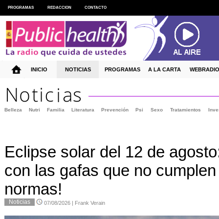
PROGRAMAS
REDACCION
CONTACTO
INICIO
NOTICIAS
PROGRAMAS
A LA CARTA
WEBRADI
Belleza
Nutri
Familia
Literatura
Prevención
Psi
Sexo
Tratamientos
Inve
Eclipse solar del 12 de agosto
con las gafas que no cumplen
normas!
Noticias
07/08/2026 | Frank Verain