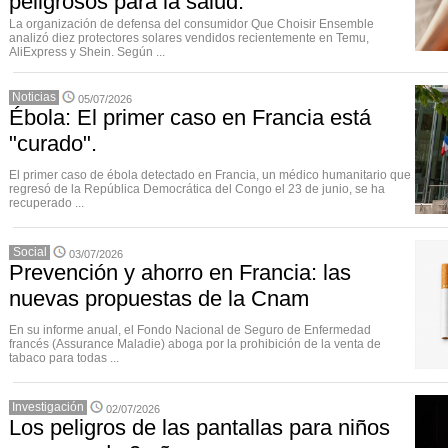
peligrosos para la salud.
La organización de defensa del consumidor Que Choisir Ensemble
analizó diez protectores solares vendidos recientemente en Temu,
AliExpress y Shein. Según ...
Noticias
05/07/2026
Ébola: El primer caso en Francia está
"curado".
El primer caso de ébola detectado en Francia, un médico humanitario que
regresó de la República Democrática del Congo el 23 de junio, se ha
recuperado ...
Social
03/07/2026
Prevención y ahorro en Francia: las
nuevas propuestas de la Cnam
En su informe anual, el Fondo Nacional de Seguro de Enfermedad
francés (Assurance Maladie) aboga por la prohibición de la venta de
tabaco para todas ...
Investigación
02/07/2026
Los peligros de las pantallas para niños