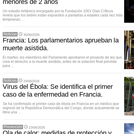
menores de 2 años
Un estudio británico encargado por la Fundación 1001 Días Críticos
revela que los bebés están expuestos a pantallas a edades cada vez más
tempranas, ...
Noticias
30/06/2026
Francia: Los parlamentarios aprueban la
muerte asistida.
El martes, los miembros del Parlamento aprobaron el proyecto de ley que
crea el derecho a la muerte asistida, antes de la votación final prevista
para ...
Noticias
24/06/2026
Virus del Ébola: Se identifica el primer
caso de la enfermedad en Francia.
Se ha confirmado el primer caso de ébola en Francia en un médico que
regresó de la República Democrática del Congo, donde actualmente se
libra una ...
Prevención
23/06/2026
Ola de calor: medidas de protección y