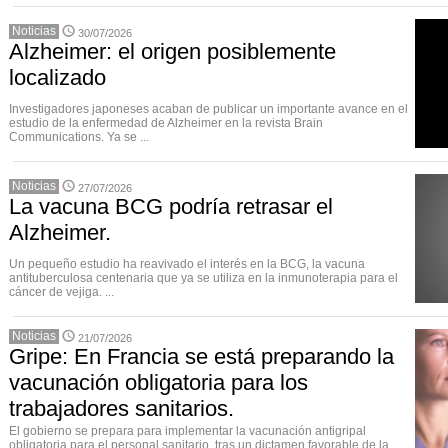
Noticias
30/07/2026
Alzheimer: el origen posiblemente
localizado
Investigadores japoneses acaban de publicar un importante avance en el
estudio de la enfermedad de Alzheimer en la revista Brain
Communications. Ya se ...
Noticias
27/07/2026
La vacuna BCG podría retrasar el
Alzheimer.
Un pequeño estudio ha reavivado el interés en la BCG, la vacuna
antituberculosa centenaria que ya se utiliza en la inmunoterapia para el
cáncer de vejiga. ...
Noticias
21/07/2026
Gripe: En Francia se está preparando la
vacunación obligatoria para los
trabajadores sanitarios.
El gobierno se prepara para implementar la vacunación antigripal
obligatoria para el personal sanitario, tras un dictamen favorable de la