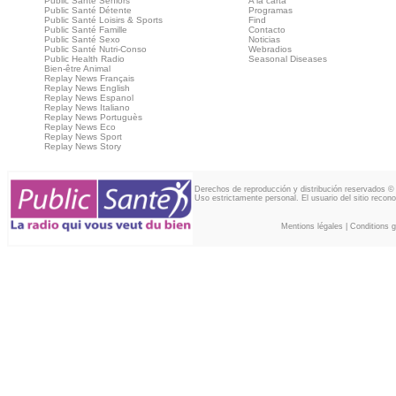
Public Santé Seniors
A la carta
Public Santé Détente
Programas
Public Santé Loisirs & Sports
Find
Public Santé Famille
Contacto
Public Santé Sexo
Noticias
Public Santé Nutri-Conso
Webradios
Public Health Radio
Seasonal Diseases
Bien-être Animal
Replay News Français
Replay News English
Replay News Espanol
Replay News Italiano
Replay News Portuguès
Replay News Eco
Replay News Sport
Replay News Story
Derechos de reproducción y distribución reservados ©
Uso estrictamente personal. El usuario del sitio recon
Mentions légales
|
Conditions gé