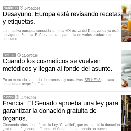
Nutrición
14/06/2026
Desayuno: Europa está revisando recetas
y etiquetas.
La directiva europea conocida como la «Directiva del Desayuno» ya está
en vigor en Francia. Refuerza la transparencia en varios productos de
consumo ...
Belleza
21/06/2026
Cuando los cosméticos se vuelven
metódicos y llegan al fondo del asunto.
En un mercado saturado de promesas y narrativas,
SELKEYS
destaca
como una excepción. Esta ...
Social
11/06/2026
Francia: El Senado aprueba una ley para
garantizar la donación gratuita de
órganos.
Cincuenta años después de la Ley "Cavaillet", que estableció la donación
gratuita de órganos en Francia, el Senado ha aprobado un nuevo